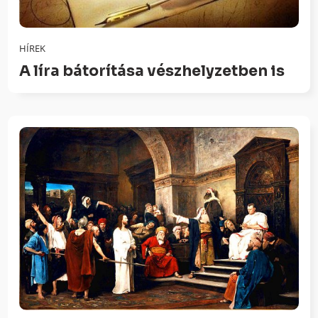
HÍREK
A líra bátorítása vészhelyzetben is