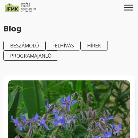
Skip
Ugrás
to
a
Blog
Content
navigációhoz
BESZÁMOLÓ
FELHÍVÁS
HÍREK
PROGRAMAJÁNLÓ