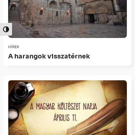
Nagy kontraszt váltása
HÍREK
A harangok visszatérnek