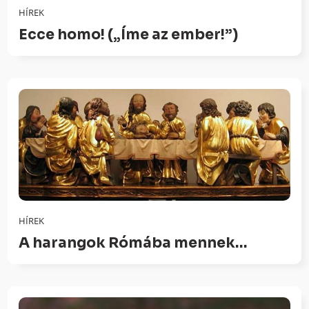
HÍREK
Ecce homo! („Íme az ember!”)
HÍREK
A harangok Rómába mennek…