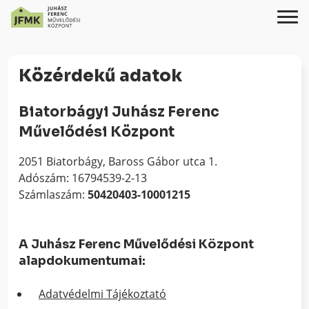
Skip
Ugrás
to
a
Közérdekű adatok
Content
navigációhoz
Biatorbágyi Juhász Ferenc
Művelődési Központ
2051 Biatorbágy, Baross Gábor utca 1.
Adószám: 16794539-2-13
Számlaszám:
50420403-10001215
A Juhász Ferenc Művelődési Központ
alapdokumentumai:
Adatvédelmi Tájékoztató