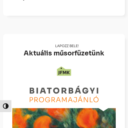
LAPOZZ BELE!
Aktuális műsorfüzetünk
Nagy kontraszt váltása