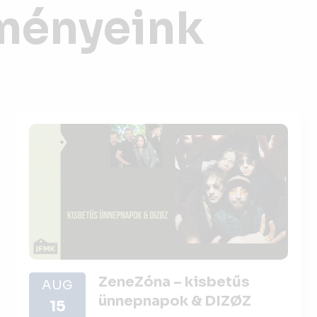
ményeink
ZeneZóna – kisbetűs
AUG
ünnepnapok & DIZØZ
15