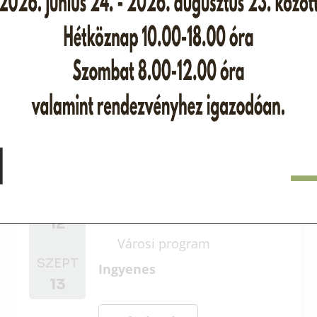
El Diabolero
SZEPT
12
Városi program
SZEPT
Ingyenes
13