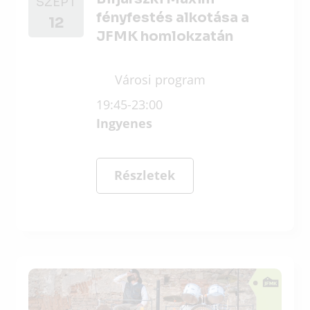
SZEPT
fényfestés alkotása a
12
JFMK homlokzatán
Városi program
19:45-23:00
Ingyenes
Részletek