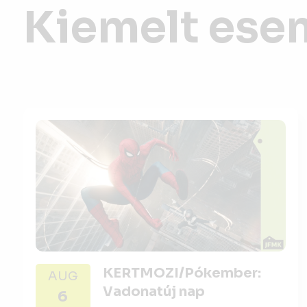
Kiemelt ese
KERTMOZI/Pókember:
AUG
Vadonatúj nap
6