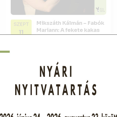
Mikszáth Kálmán – Fabók
SZEPT
Mariann: A fekete kakas
11
Film, színház, irodalom
18:00-19:30
Ingyenes
Részletek