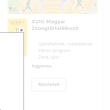
XVIII. Magyar
SZEPT
Zsonglőrtalálkozó
11
Gyerekeknek, családoknak
SZEPT
Városi program
13
Zene, tánc
Ingyenes
Részletek