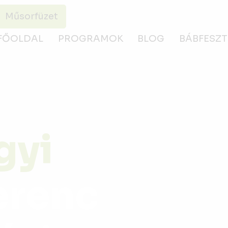
Műsorfüzet
FŐOLDAL
PROGRAMOK
BLOG
BÁBFESZT
gyi
erenc