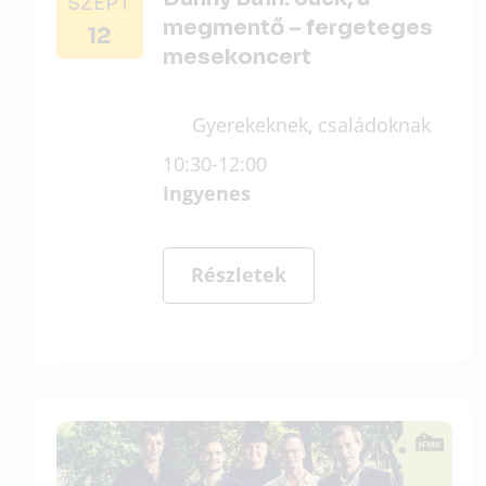
SZEPT
megmentő – fergeteges
12
mesekoncert
Gyerekeknek, családoknak
10:30-12:00
Ingyenes
Részletek