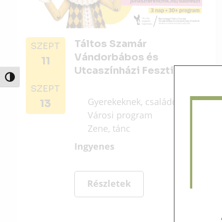
Táltos Szamár
SZEPT
Vándorbábos és
11
Utcaszínházi Fesztivál
Nagy kontraszt váltása
SZEPT
Gyerekeknek, családoknak
13
Városi program
Zene, tánc
Ingyenes
Részletek