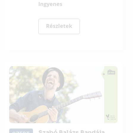
Ingyenes
Részletek
Szabó Balázs Bandája