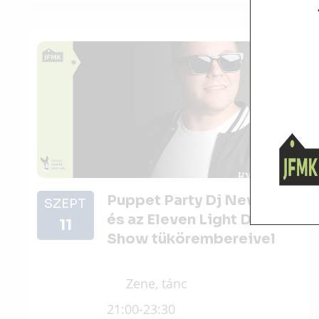
Puppet Party Dj Newikkal
SZEPT
és az Eleven Light Dance
11
Show tükörembereivel
Zene, tánc
21:00-23:30