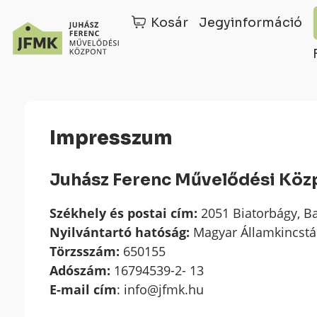
Kosár
Jegyinformáció
Skip
Ugrás
to
a
Content
navigációhoz
Impresszum
Juhász Ferenc Művelődési Köz
Székhely és postai cím:
2051 Biatorbágy, Ba
Nyilvántartó hatóság:
Magyar Államkincstá
Törzsszám:
650155
Adószám:
16794539-2- 13
E-mail cím
: info@jfmk.hu