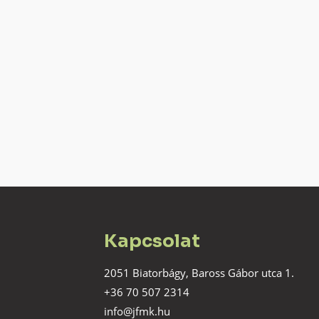
Kapcsolat
2051 Biatorbágy, Baross Gábor utca 1.
+36 70 507 2314
info@jfmk.hu