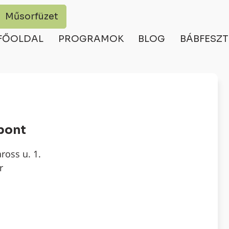
Műsorfüzet
FŐOLDAL
PROGRAMOK
BLOG
BÁBFESZT
pont
ross u. 1.
r