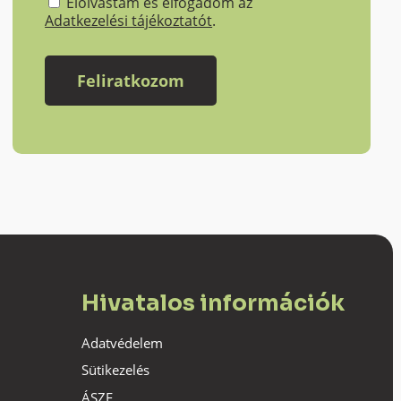
Elolvastam és elfogadom az
Adatkezelési tájékoztatót
.
Hivatalos információk
Adatvédelem
Sütikezelés
ÁSZF