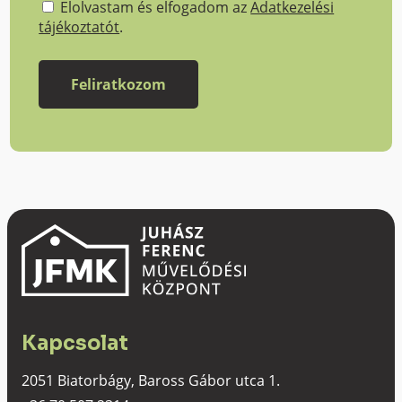
Elolvastam és elfogadom az
Adatkezelési
tájékoztatót
.
Kapcsolat
2051 Biatorbágy, Baross Gábor utca 1.