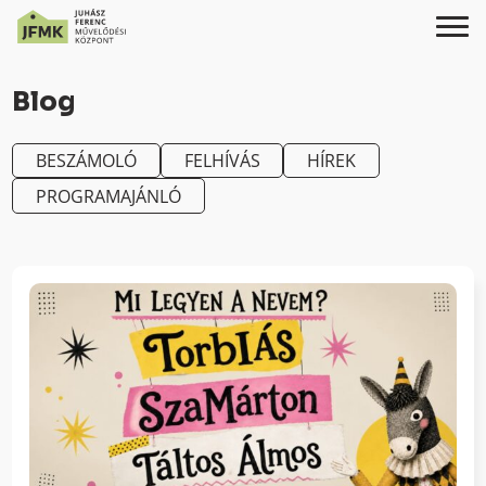
Skip
Ugrás
to
a
Blog
Content
navigációhoz
BESZÁMOLÓ
FELHÍVÁS
HÍREK
PROGRAMAJÁNLÓ