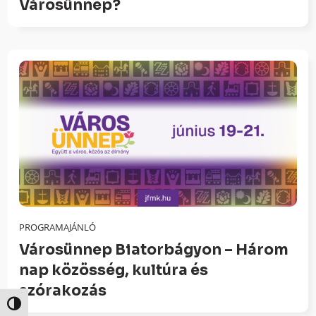
Városünnep?
PROGRAMAJÁNLÓ
Városünnep Biatorbágyon – Három
nap közösség, kultúra és
szórakozás
Nagy kontraszt váltása