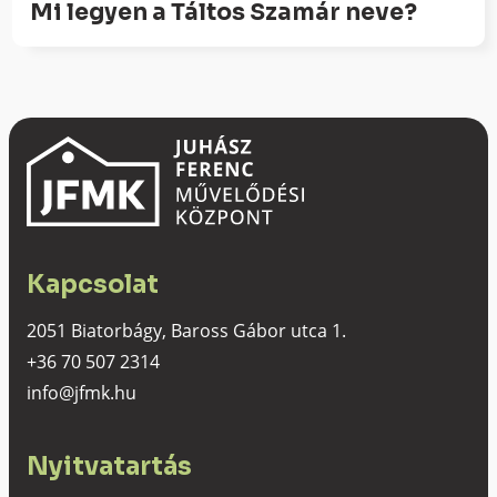
Mi legyen a Táltos Szamár neve?
Kapcsolat
2051 Biatorbágy, Baross Gábor utca 1.
+36 70 507 2314
info@jfmk.hu
Nyitvatartás