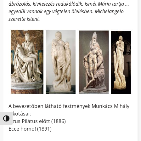
ábrázolás, kivitelezés redukálódik. Ismét Mária tartja …
egyedül vannak egy végtelen ölelésben. Michelangelo
szerette Istent.
A bevezetőben látható festmények Munkács Mihály
alkotásai:
Nagy kontraszt váltása
Jézus Pilátus előtt (1886)
Ecce homo! (1891)