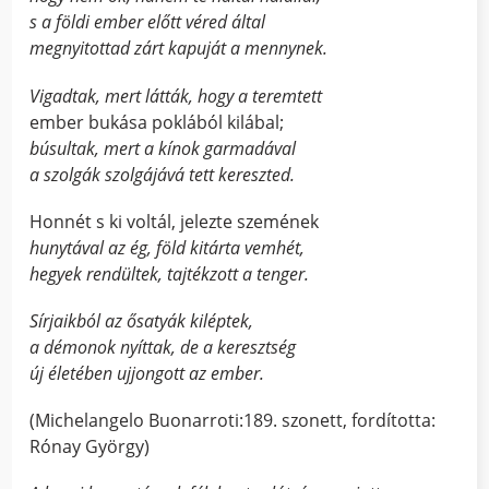
s a földi ember előtt véred által
megnyitottad zárt kapuját a mennynek.
Vigadtak, mert látták, hogy a teremtett
ember bukása poklából kilábal;
búsultak, mert a kínok garmadával
a szolgák szolgájává tett kereszted.
Honnét s ki voltál, jelezte szemének
hunytával az ég, föld kitárta vemhét,
hegyek rendültek, tajtékzott a tenger.
Sírjaikból az ősatyák kiléptek,
a démonok nyíttak, de a keresztség
új életében ujjongott az ember.
(Michelangelo Buonarroti:189. szonett, fordította:
Rónay György)