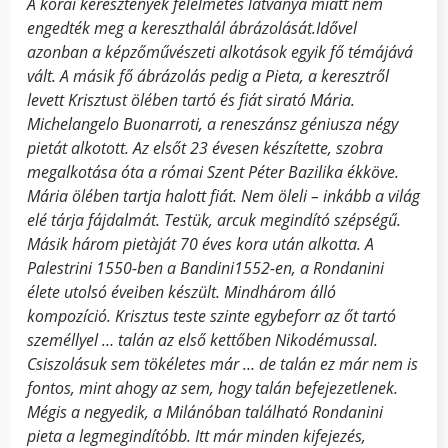
A korai keresztények félelmetes látványa miatt nem
engedték meg a kereszthalál ábrázolását.Idővel
azonban a képzőművészeti alkotások egyik fő témájává
vált. A másik fő ábrázolás pedig a Pieta, a keresztről
levett Krisztust ölében tartó és fiát sirató Mária.
Michelangelo Buonarroti, a reneszánsz géniusza négy
pietát alkotott. Az elsőt 23 évesen készítette, szobra
megalkotása óta a római Szent Péter Bazilika ékköve.
Mária ölében tartja halott fiát. Nem öleli – inkább a világ
elé tárja fájdalmát. Testük, arcuk megindító szépségű.
Másik három pietàját 70 éves kora után alkotta. A
Palestrini 1550-ben a Bandini1552-en, a Rondanini
élete utolsó éveiben készült. Mindhárom álló
kompozíció. Krisztus teste szinte egybeforr az őt tartó
személlyel … talán az első kettőben Nikodémussal.
Csiszolásuk sem tökéletes már … de talán ez már nem is
fontos, mint ahogy az sem, hogy talán befejezetlenek.
Mégis a negyedik, a Milánóban található Rondanini
pieta a legmegindítóbb. Itt már minden kifejezés,