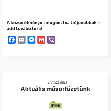
A közös élmények megosztva teljesebbek –
add tovább te is!
Facebook
Email
Messenger
Gmail
Viber
LAPOZZ BELE!
Aktuális műsorfüzetünk