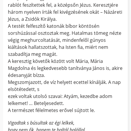
rablót feszítettek fel, a középsőn Jézus. Keresztjére
három nyelven írták fel kivégzésének okát – Názáreti
Jézus, a Zsidók Királya.
A testét felfeszítő katonák bíbor köntösén
sorshúzással osztoztak meg. Hatalmas tömeg nézte
végig meghurcoltatását, mindenfelől gúnyos
kiáltások hallatszottak, ha Isten fia, miért nem
szabadítja meg magát.
A keresztig követők között volt Mária, Mária
Magdolna és legkedvesebb tanítványa János is, akire
édesanyját bízza.
Megszomjazott, de víz helyett ecettel kínálják. A nap
elsötétedett, s
ezek voltak utolsó szavai: Atyám, kezedbe adom
lelkemet! … Beteljesedett.
A természet félelmetes erővel sújtott le.
Vigadtak s búsultak az égi lelkek,
hogy nem ők, hanem te haltál halállal,