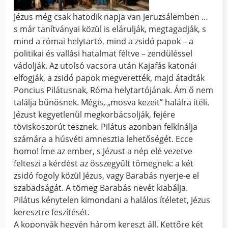
Jézus még csak hatodik napja van Jeruzsálemben …
s már tanítványai közül is elárulják, megtagadják, s
mind a római helytartó, mind a zsidó papok – a
politikai és vallási hatalmat féltve – zendüléssel
vádolják. Az utolsó vacsora után Kajafás katonái
elfogják, a zsidó papok megverették, majd átadták
Poncius Pilátusnak, Róma helytartójának. Ám ő nem
találja bűnösnek. Mégis, „mosva kezeit” halálra ítéli.
Jézust kegyetlenül megkorbácsolják, fejére
töviskoszorút tesznek. Pilátus azonban felkínálja
számára a húsvéti amnesztia lehetőségét. Ecce
homo! Íme az ember, s Jézust a nép elé vezetve
felteszi a kérdést az összegyűlt tömegnek: a két
zsidó fogoly közül Jézus, vagy Barabás nyerje-e el
szabadságát. A tömeg Barabás nevét kiabálja.
Pilátus kénytelen kimondani a halálos ítéletet, Jézus
keresztre feszítését.
A koponyák hegyén három kereszt áll. Kettőre két