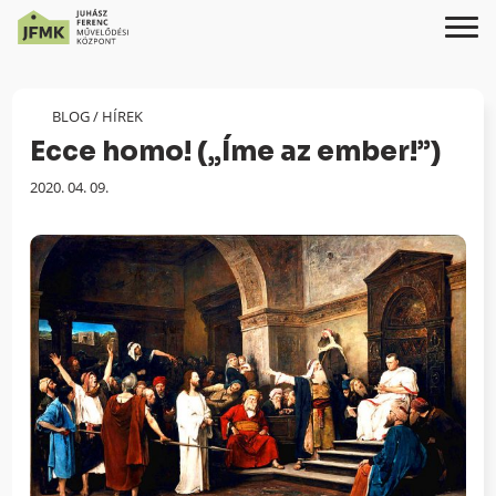
Skip
Ugrás
to
a
Content
navigációhoz
BLOG
/
HÍREK
Ecce homo! („Íme az ember!”)
Megjelenés
2020. 04. 09.
dátuma: