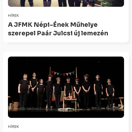
HÍREK
A JFMK Népi-Ének Műhelye
szerepel Paár Julcsi új lemezén
HÍREK