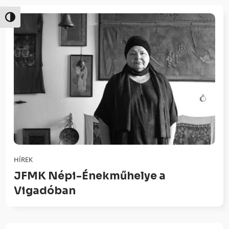
Nagy kontraszt váltása
HÍREK
JFMK Népi-Énekműhelye a
Vigadóban