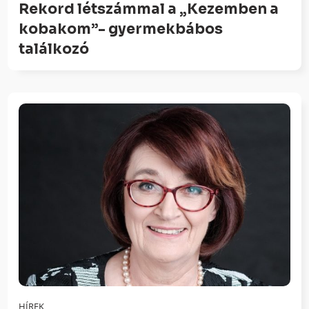
Rekord létszámmal a „Kezemben a
kobakom”- gyermekbábos
találkozó
HÍREK