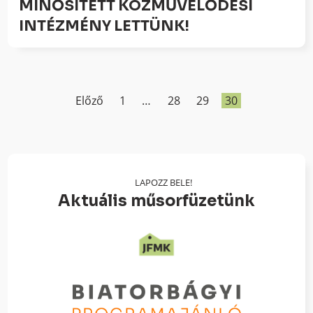
MINŐSÍTETT KÖZMŰVELŐDÉSI
INTÉZMÉNY LETTÜNK!
Előző
1
…
28
29
30
LAPOZZ BELE!
Aktuális műsorfüzetünk