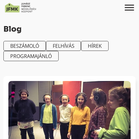
Skip
Ugrás
to
a
Blog
Content
navigációhoz
BESZÁMOLÓ
FELHÍVÁS
HÍREK
PROGRAMAJÁNLÓ