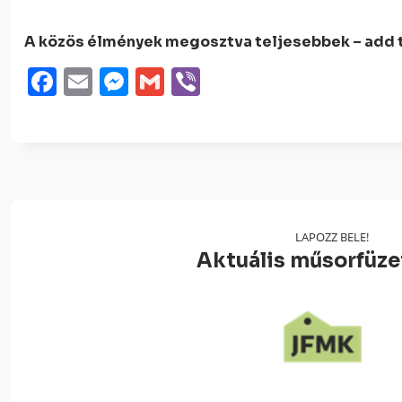
A közös élmények megosztva teljesebbek – add t
Facebook
Email
Messenger
Gmail
Viber
LAPOZZ BELE!
Aktuális műsorfüz