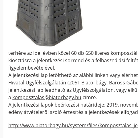
terhére az idei évben közel 60 db 650 literes komposztá
kiosztásra a jelentkezési sorrend és a felhasználási felt
figyelembevételével.
A jelentkezési lap letölthető az alábbi linken vagy elér
Hivatal Ügyfélszolgálatán (2051 Biatorbágy, Baross Gábor 
jelentkezési lap leadható az Ügyfélszolgálaton, vagy elk
a
komposztalas@biatorbagy.hu
címre.
A jelentkezési lapok beérkezési határideje: 2019. novem
edény átvételéről szóló értesítés a jelentkezések elfog
http://www.biatorbagy.hu/system/files/komposztalas_je