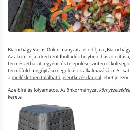
Biatorbágy Város Önkormányzata elindítja a „Biatorbá
Az akció célja a kerti zöldhulladék helybeni hasznosítása
természetbarát, egyéni- és települési szinten is költs
termőföld-megújítási megoldások alkalmazására. A csat
a
mellékletben található jelentkezési lappal
lehet jelezni.
Az elbírálás folyamatos. Az önkormányzat
környezetvédel
kerete