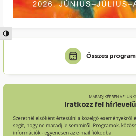
Nagy kontraszt váltása
Összes progra
MARADJ KÉPBEN VELÜNK!
Iratkozz fel hírlevel
Szeretnél elsőként értesülni a közelgő eseményekről 
segít, hogy ne maradj le semmiről. Programok, közös
információk - egyenesen az e-mail fiókodba.