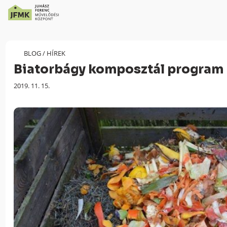
Skip
Ugrás
to
a
Content
navigációhoz
BLOG
/
HÍREK
Biatorbágy komposztál program
Megjelenés
2019. 11. 15.
dátuma: