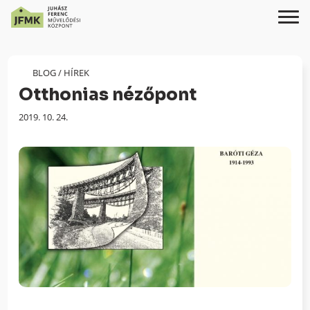
Skip
Ugrás
to
a
Content
navigációhoz
BLOG
/
HÍREK
Otthonias nézőpont
Megjelenés
2019. 10. 24.
dátuma: