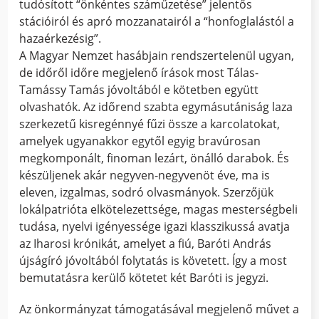
tudósított “önkéntes száműzetése” jelentős
stációiról és apró mozzanatairól a “honfoglalástól a
hazaérkezésig”.
A Magyar Nemzet hasábjain rendszertelenül ugyan,
de időről időre megjelenő írások most Tálas-
Tamássy Tamás jóvoltából e kötetben együtt
olvashatók. Az időrend szabta egymásutániság laza
szerkezetű kisregénnyé fűzi össze a karcolatokat,
amelyek ugyanakkor egytől egyig bravúrosan
megkomponált, finoman lezárt, önálló darabok. És
készüljenek akár negyven-negyvenöt éve, ma is
eleven, izgalmas, sodró olvasmányok. Szerzőjük
lokálpatrióta elkötelezettsége, magas mesterségbeli
tudása, nyelvi igényessége igazi klasszikussá avatja
az Iharosi krónikát, amelyet a fiú, Baróti András
újságíró jóvoltából folytatás is követett. Így a most
bemutatásra kerülő kötetet két Baróti is jegyzi.
Az önkormányzat támogatásával megjelenő művet a