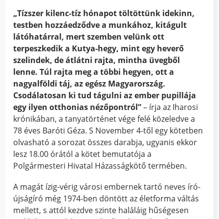
„Tízszer kilenc-tíz hónapot töltöttünk idekinn,
testben hozzáedződve a munkához, kitágult
látóhatárral, mert szemben velünk ott
terpeszkedik a Kutya-hegy, mint egy heverő
szelindek, de átlátni rajta, mintha üvegből
lenne. Túl rajta meg a többi hegyen, ott a
nagyalföldi táj, az egész Magyarország.
Csodálatosan ki tud tágulni az ember pupillája
egy ilyen otthonias nézőpontról”
– írja az Iharosi
krónikában, a tanyatörténet vége felé közeledve a
78 éves Baróti Géza. S November 4-től egy kötetben
olvasható a sorozat összes darabja, ugyanis ekkor
lesz 18.00 órától a kötet bemutatója a
Polgármesteri Hivatal Házasságkötő termében.
A magát ízig-vérig városi embernek tartó neves író-
újságíró még 1974-ben döntött az életforma váltás
mellett, s attól kezdve szinte haláláig hűségesen