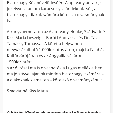
Biatorbágy Közművelődéséért Alapítvány adta ki, s
jó szívvel ajánlom karácsonyi ajándéknak, sőt, a
biatorbágyi diákok számára kötelező olvasmánynak
is.
A könyvbemutatón az Alapítvány elnöke, Szádváriné
Kiss Mária beszélget Baróti Andrással és Dr. Tálas-
Tamássy Tamással. A kötet a helyszínen
megvásárolható 1.000forintos áron, majd a Faluház
Kultúrvárójában és az Angyalfia vásáron
1500forintért.
s az ő írásai ma is olvashatók a Lugas mellékletben.
ma jó szívvel ajánlok minden biatorbágyi számára –
a diákoknak kiemelten – kötelező olvasmányként is.
Szádváriné Kiss Mária
A közös élmények megosztva teljesebbek –