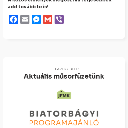
add tovább te is!
Facebook
Email
Messenger
Gmail
Viber
LAPOZZ BELE!
Aktuális műsorfüzetünk