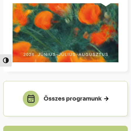
Nagy kontraszt váltása
Összes programunk