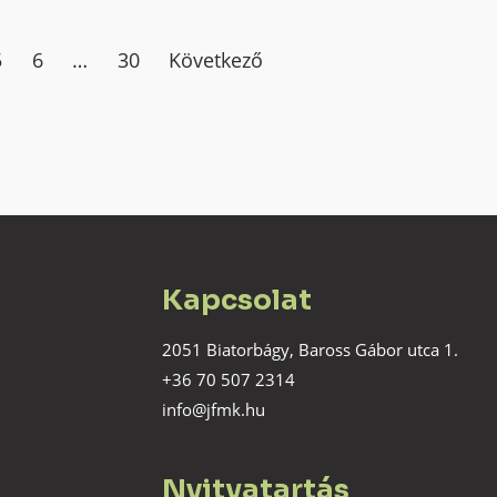
5
6
…
30
Következő
Kapcsolat
2051 Biatorbágy, Baross Gábor utca 1.
+36 70 507 2314
info@jfmk.hu
Nyitvatartás