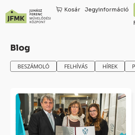
Kosár
Jegyinformáció
Skip
Ugrás
to
a
Blog
Content
navigációhoz
BESZÁMOLÓ
FELHÍVÁS
HÍREK