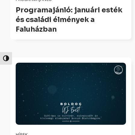
Programajánló: januári esték
és családi élmények a
Faluházban
Nagy kontraszt váltása
HÍREK