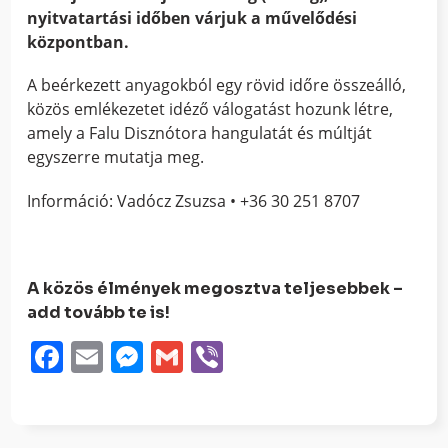
nyitvatartási időben várjuk a művelődési
központban.
A beérkezett anyagokból egy rövid időre összeálló,
közös emlékezetet idéző válogatást hozunk létre,
amely a Falu Disznótora hangulatát és múltját
egyszerre mutatja meg.
Információ: Vadócz Zsuzsa • +36 30 251 8707
A közös élmények megosztva teljesebbek –
add tovább te is!
Facebook
Email
Messenger
Gmail
Viber