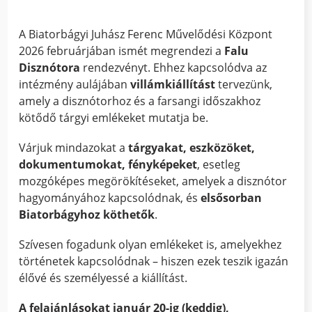
A Biatorbágyi Juhász Ferenc Művelődési Központ
2026 februárjában ismét megrendezi a
Falu
Disznótora
rendezvényt. Ehhez kapcsolódva az
intézmény aulájában
villámkiállítást
tervezünk,
amely a disznótorhoz és a farsangi időszakhoz
kötődő tárgyi emlékeket mutatja be.
Várjuk mindazokat a
tárgyakat, eszközöket,
dokumentumokat, fényképeket
, esetleg
mozgóképes megörökítéseket, amelyek a disznótor
hagyományához kapcsolódnak, és
elsősorban
Biatorbágyhoz köthetők
.
Szívesen fogadunk olyan emlékeket is, amelyekhez
történetek kapcsolódnak – hiszen ezek teszik igazán
élővé és személyessé a kiállítást.
A felajánlásokat január 20-ig (keddig),