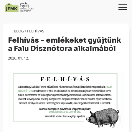
Skip
Ugrás
to
a
Content
navigációhoz
BLOG
/
FELHÍVÁS
Felhívás – emlékeket gyűjtünk
a Falu Disznótora alkalmából
Megjelenés
2026. 01. 12.
dátuma: