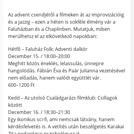
Az advent csendjétől a filmeken át az improvizációig
és a jazzig – ezen a héten is sokféle élmény vár a
Faluházban és a Chaplinben. Mutatjuk, miben
merülhetsz el az elkövetkező napokban:
Hétfő – Faluház Folk: Adventi dalkör
December 15. / 18:00–20:00
Meghitt közös éneklés, lelassulás, ünnepre
hangolódás. Fábián Éva és Paár Julianna vezetésével
nem előadás, hanem valódi együttlét vár.
600–1200 Ft
Kedd – Az utolsó Családgarázs filmklub: Csillagok
között
December 16. / 18:30–21:30
Egy ikonikus sci-fi, ami nemcsak látvány, hanem
kérdésfelvetés is. A vetítés után beszélgetés Karakai
Zita pedagógiai pszichológussal.