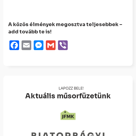
A közös élmények megosztva teljesebbek –
add tovább te is!
Facebook
Email
Messenger
Gmail
Viber
LAPOZZ BELE!
Aktuális műsorfüzetünk