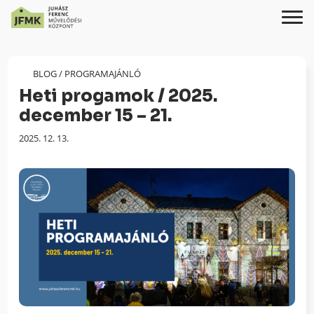
Skip
Ugrás
to
a
Content
navigációhoz
BLOG
/
PROGRAMAJÁNLÓ
Heti progamok / 2025.
december 15 – 21.
Megjelenés
2025. 12. 13.
dátuma: