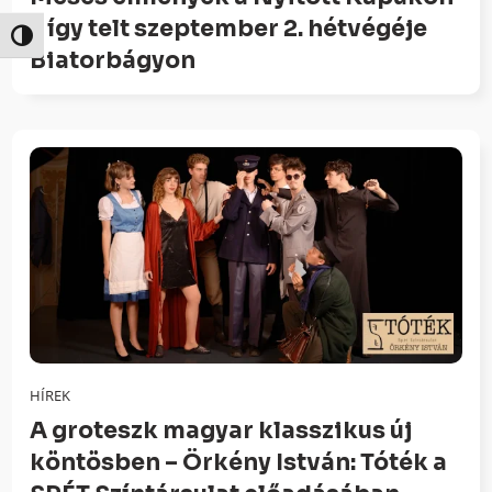
– így telt szeptember 2. hétvégéje
Nagy kontraszt váltása
Biatorbágyon
HÍREK
A groteszk magyar klasszikus új
köntösben – Örkény István: Tóték a