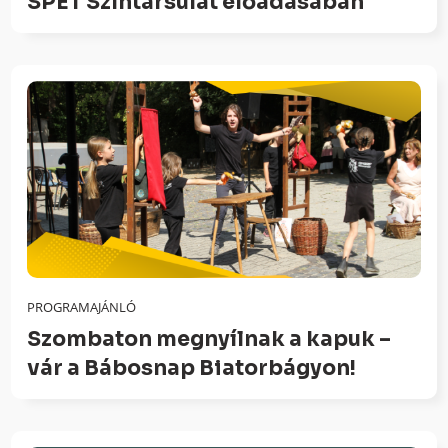
SPÉT Színtársulat előadásában
PROGRAMAJÁNLÓ
Szombaton megnyílnak a kapuk –
vár a Bábosnap Biatorbágyon!