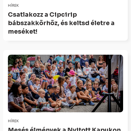
HÍREK
Csatlakozz a Cipcirip
bábszakkörhöz, és keltsd életre a
meséket!
HÍREK
Mesés élmények a Nyitott Kapukon