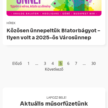
HÍREK
Közösen ünnepeltük Biatorbágyot –
ilyen volt a 2025-ös Városünnep
Előző
1
…
3
4
5
6
7
…
30
Következő
LAPOZZ BELE!
Aktuális műsorfüzetünk