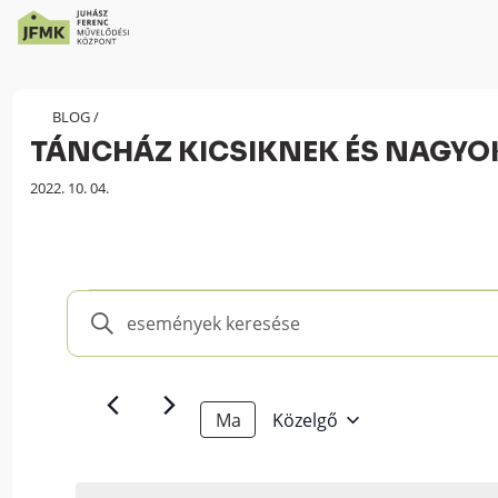
Skip
Ugrás
to
a
Content
navigációhoz
BLOG
/
TÁNCHÁZ KICSIKNEK ÉS NAGY
Megjelenés
2022. 10. 04.
dátuma:
Események
Események
Írja
keresése
be
és
a
keresőszót.
nézet
Ma
Közelgő
Keresse
választás
Select
meg
date.
a