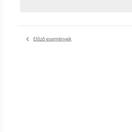
Események
-
t
a
keresőszóval.
Előző
események