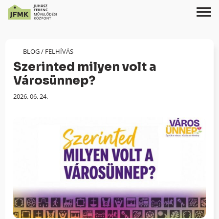
Skip
Ugrás
to
a
Content
navigációhoz
BLOG
/
FELHÍVÁS
Szerinted milyen volt a
Városünnep?
Megjelenés
2026. 06. 24.
dátuma: