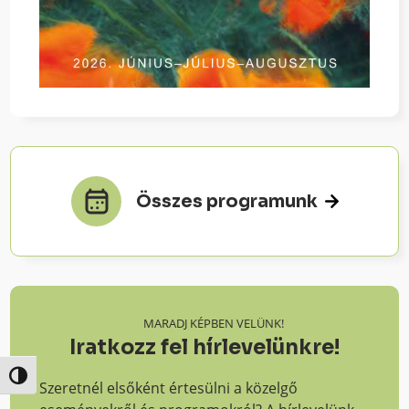
Összes programunk
MARADJ KÉPBEN VELÜNK!
Iratkozz fel hírlevelünkre!
Nagy kontraszt váltása
Szeretnél elsőként értesülni a közelgő