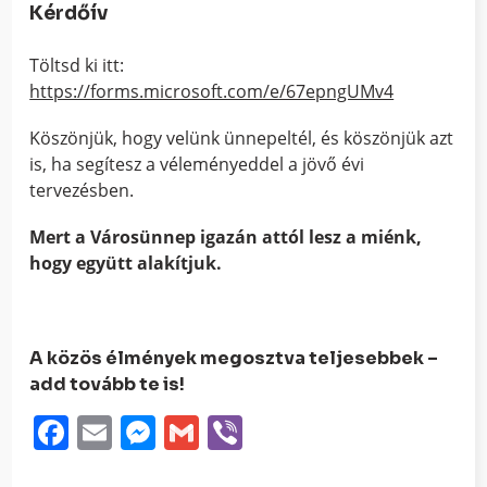
Kérdőív
Töltsd ki itt:
https://forms.microsoft.com/e/67epngUMv4
Köszönjük, hogy velünk ünnepeltél, és köszönjük azt
is, ha segítesz a véleményeddel a jövő évi
tervezésben.
Mert a Városünnep igazán attól lesz a miénk,
hogy együtt alakítjuk.
A közös élmények megosztva teljesebbek –
add tovább te is!
Facebook
Email
Messenger
Gmail
Viber