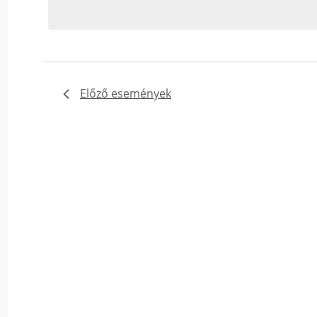
Események
-
t
a
keresőszóval.
Előző
események