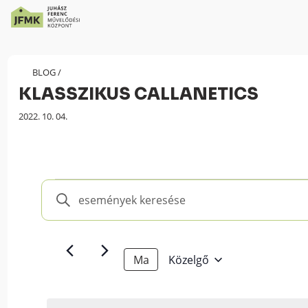
Skip
Ugrás
to
a
Content
navigációhoz
BLOG
/
KLASSZIKUS CALLANETICS
Megjelenés
2022. 10. 04.
dátuma:
Események
Események
Írja
keresése
be
és
a
keresőszót.
nézet
Ma
Közelgő
Keresse
választás
Select
meg
date.
a