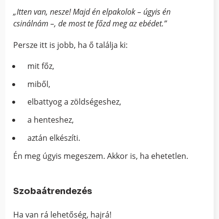
„Itten van, nesze! Majd én elpakolok – úgyis én
csinálnám –, de most te főzd meg az ebédet.”
Persze itt is jobb, ha ő találja ki:
mit főz,
miből,
elbattyog a zöldségeshez,
a henteshez,
aztán elkészíti.
Én meg úgyis megeszem. Akkor is, ha ehetetlen.
Szobaátrendezés
Ha van rá lehetőség, hajrá!