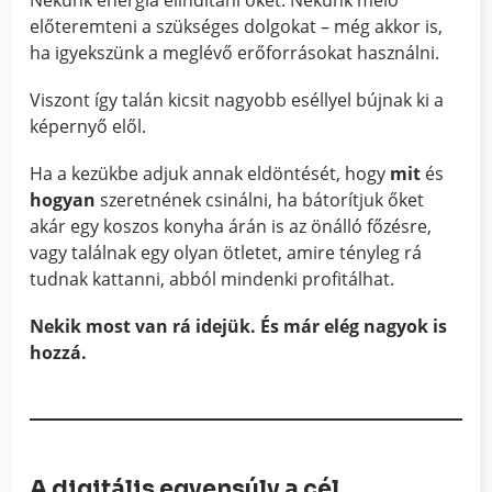
előteremteni a szükséges dolgokat – még akkor is,
ha igyekszünk a meglévő erőforrásokat használni.
Viszont így talán kicsit nagyobb eséllyel bújnak ki a
képernyő elől.
Ha a kezükbe adjuk annak eldöntését, hogy
mit
és
hogyan
szeretnének csinálni, ha bátorítjuk őket
akár egy koszos konyha árán is az önálló főzésre,
vagy találnak egy olyan ötletet, amire tényleg rá
tudnak kattanni, abból mindenki profitálhat.
Nekik most van rá idejük. És már elég nagyok is
hozzá.
A digitális egyensúly a cél