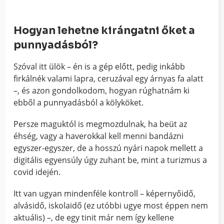
Hogyan lehetne kirángatni őket a
punnyadásból?
Szóval itt ülök – én is a gép előtt, pedig inkább
firkálnék valami lapra, ceruzával egy árnyas fa alatt
–, és azon gondolkodom, hogyan rúghatnám ki
ebből a punnyadásból a kölyköket.
Persze maguktól is megmozdulnak, ha beüt az
éhség, vagy a haverokkal kell menni bandázni
egyszer-egyszer, de a hosszú nyári napok mellett a
digitális egyensúly úgy zuhant be, mint a turizmus a
covid idején.
Itt van ugyan mindenféle kontroll – képernyőidő,
alvásidő, iskolaidő (ez utóbbi ugye most éppen nem
aktuális) –, de egy tinit már nem így kellene