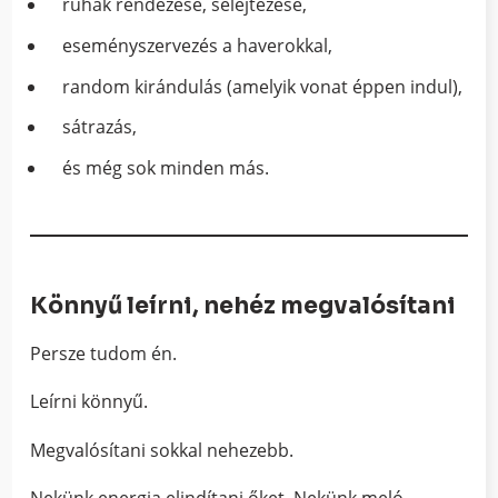
ruhák rendezése, selejtezése,
eseményszervezés a haverokkal,
random kirándulás (amelyik vonat éppen indul),
sátrazás,
és még sok minden más.
Könnyű leírni, nehéz megvalósítani
Persze tudom én.
Leírni könnyű.
Megvalósítani sokkal nehezebb.
Nekünk energia elindítani őket. Nekünk meló