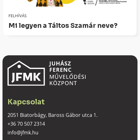
FELHÍVÁS
Mi legyen a Táltos Szamár neve?
Kapcsolat
2051 Biatorbágy, Baross Gábor utca 1.
+36 70 507 2314
info@jfmk.hu