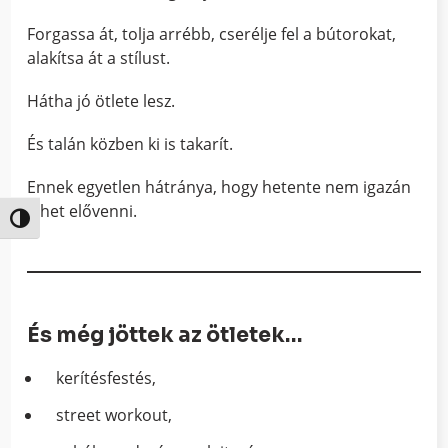
Forgassa át, tolja arrébb, cserélje fel a bútorokat,
alakítsa át a stílust.
Hátha jó ötlete lesz.
És talán közben ki is takarít.
Ennek egyetlen hátránya, hogy hetente nem igazán
lehet elővenni.
Nagy kontraszt váltása
És még jöttek az ötletek…
kerítésfestés,
street workout,