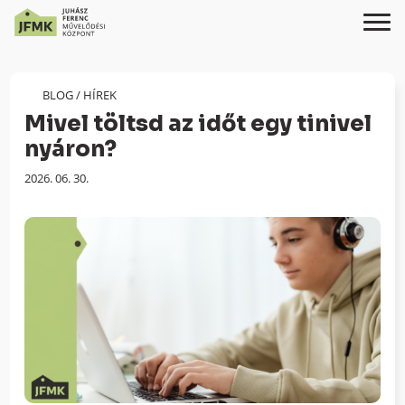
Skip
Ugrás
to
a
Content
navigációhoz
BLOG
/
HÍREK
Mivel töltsd az időt egy tinivel
nyáron?
Megjelenés
2026. 06. 30.
dátuma: