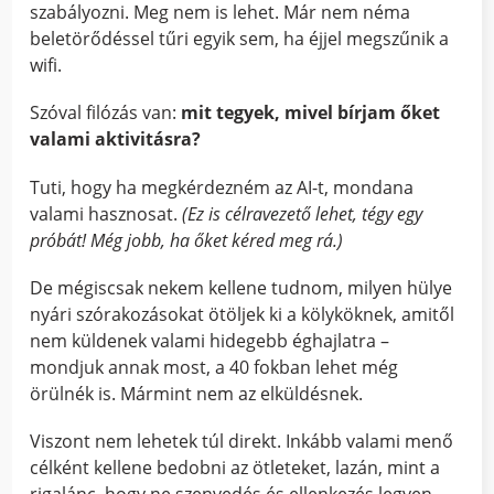
szabályozni. Meg nem is lehet. Már nem néma
beletörődéssel tűri egyik sem, ha éjjel megszűnik a
wifi.
Szóval filózás van:
mit tegyek, mivel bírjam őket
valami aktivitásra?
Tuti, hogy ha megkérdezném az AI-t, mondana
valami hasznosat.
(Ez is célravezető lehet, tégy egy
próbát! Még jobb, ha őket kéred meg rá.)
De mégiscsak nekem kellene tudnom, milyen hülye
nyári szórakozásokat ötöljek ki a kölyköknek, amitől
nem küldenek valami hidegebb éghajlatra –
mondjuk annak most, a 40 fokban lehet még
örülnék is. Mármint nem az elküldésnek.
Viszont nem lehetek túl direkt. Inkább valami menő
célként kellene bedobni az ötleteket, lazán, mint a
rigalánc, hogy ne szenvedés és ellenkezés legyen