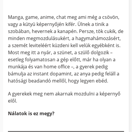
Manga, game, anime, chat meg ami még a csövön,
vagy a kütyü képernyőjén kifér. Ülnek a tinik a
szobában, hevernek a kanapén. Persze, tök cukik, de
minden megmozdulásukért, a hagymahámozásért,
a szemét leviteléért küzdeni kell velük egyébként is.
Most meg itt a nyár, a szünet, a szülő dolgozik –
esetleg folyamatosan a gép előtt, már ha olyan a
munkája és van home office –, a gyerek pedig
bámulja az instant dopamint, az anya pedig feláll a
hatósági beadandó mellől, hogy legyen ebéd.
A gyerekek meg nem akarnak mozdulni a képernyő
elől.
Nálatok is ez megy?