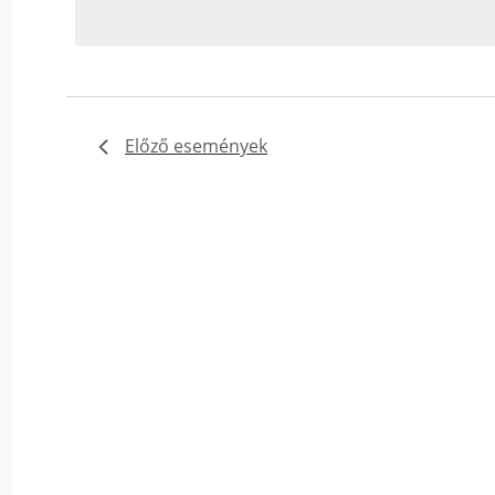
Események
-
t
a
keresőszóval.
Előző
események