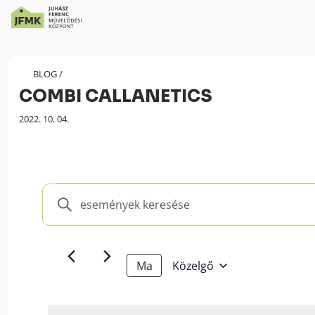
Skip
Ugrás
to
a
Content
navigációhoz
BLOG
/
COMBI CALLANETICS
Megjelenés
2022. 10. 04.
dátuma:
Események
Események
Írja
keresése
be
és
a
keresőszót.
nézet
Ma
Közelgő
Keresse
választás
Select
meg
date.
a