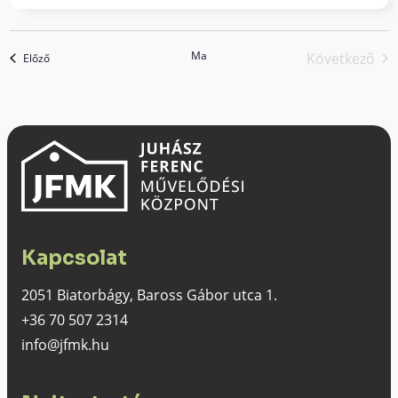
Ma
Következő
események
Előző
esemén
Kapcsolat
2051 Biatorbágy, Baross Gábor utca 1.
+36 70 507 2314
info@jfmk.hu