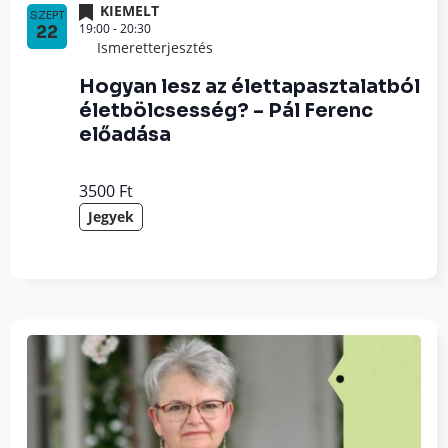
KIEMELT
SZEPT
19:00
-
20:30
22
Ismeretterjesztés
Hogyan lesz az élettapasztalatból
életbölcsesség? – Pál Ferenc
előadása
3500 Ft
Jegyek