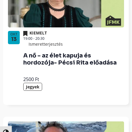
KIEMELT
OKT
19:00
-
20:30
13
Ismeretterjesztés
A nő – az élet kapuja és
hordozója- Pécsi Rita előadása
2500 Ft
Jegyek