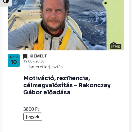
Nagy kontraszt váltása
KIEMELT
NOV
19:00
-
20:30
10
Ismeretterjesztés
Motiváció, reziliencia,
célmegvalósítás – Rakonczay
Gábor előadása
3800 Ft
Jegyek