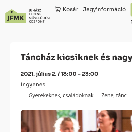
Kosár
Jegyinformáció
Skip
Ugrás
to
a
Content
navigációhoz
Táncház kicsiknek és nag
2021. július 2. / 18:00 - 23:00
Ingyenes
Gyerekeknek, családoknak
Zene, tánc