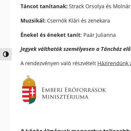
Táncot tanítanak:
Strack Orsolya és Molnár 
Muzsikál:
Csernók Klári és zenekara
Énekel és éneket tanít
: Paár Julianna
Jegyek válthatók személyesen a Táncház előt
Nagy kontraszt váltása
A rendezvényen való részvételt
Házirendünk a