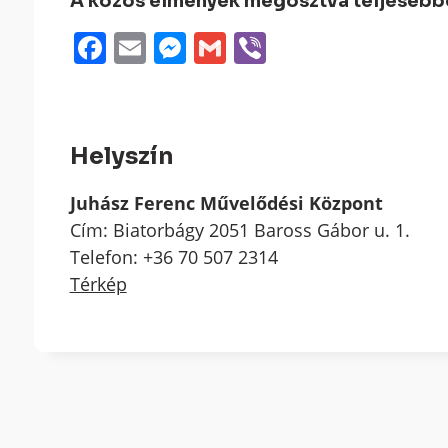
A közös élmények megosztva teljesebbek
Facebook
Email
Messenger
Gmail
Viber
Helyszín
Juhász Ferenc Művelődési Központ
Cím: Biatorbágy 2051 Baross Gábor u. 1.
Telefon: +36 70 507 2314
Térkép