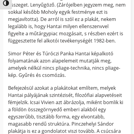
összeget. Lenyűgöző. (Zárójelben jegyzem meg, nem
Nagy kontraszt váltása
sokkal később Moholy egyik festménye ezt is
megjavította). De arról is szól ez a plakát, nekem
legalább is, hogy Hantai milyen ellenszenvvel
figyelte a műtárgypiac mozgásait, s részben ezért is
függesztette fel alkotói tevékenységét 1982-ben.
Simor Péter és Túróczi Panka Hantai képalkotó
folyamatának azon alapelemeit mutatják meg,
amelyek nélkül nincs pliage-technika, nincs pliage-
kép. Gyűrés és csomózás.
Befejezésül azokat a plakátokat említem, melyek
Hantai pályájának szintézisét, filozófiai alapvetéseit
fémjelzik. Icsai Vivien azt ábrázolja, miként bomlik ki
a földön összegörnyedő emberi alakból egy
egyszerűbb, tisztább forma, egy elvontabb,
magasabb rendű struktúra. Pinczehelyi Sándor
plakátja is ez a gondolatot viszi tovább. A csúcsára