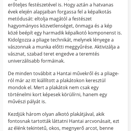
erőteljes festészetével is. Hogy aztán a hatvanas
évek elején alapjaiban forgassa fel a képalkotás
metódusát: eltolja magától a festészet
hagyományos közvetlenséget, önmaga és a kép
közé beépít egy harmadik képalkotó komponenst is.
Kidolgozza a pliage technikát, melynek lényege a
vászonnak a munka előtti meggyűrése. Aktivizálja a
vásznat, szabad teret engedve a teremtés
univerzálisabb formáinak.
De minden továbbit a Hantai művekről és a pliage-
ról már az itt kiállított a plakátokon keresztül
mondok el. Mert a plakátok nem csak egy
történelmi kort képesek körülírni, hanem egy
művészi pályát is.
Kezdjük három olyan alkotó plakátjával, akik
fontosnak tartották láttatni Hantai arcvonásait, ezt
az élénk tekintetű, okos, megnyerő arcot, benne