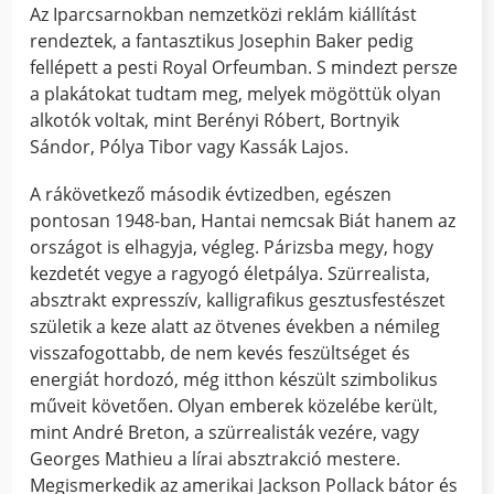
Az Iparcsarnokban nemzetközi reklám kiállítást
rendeztek, a fantasztikus Josephin Baker pedig
fellépett a pesti Royal Orfeumban. S mindezt persze
a plakátokat tudtam meg, melyek mögöttük olyan
alkotók voltak, mint Berényi Róbert, Bortnyik
Sándor, Pólya Tibor vagy Kassák Lajos.
A rákövetkező második évtizedben, egészen
pontosan 1948-ban, Hantai nemcsak Biát hanem az
országot is elhagyja, végleg. Párizsba megy, hogy
kezdetét vegye a ragyogó életpálya. Szürrealista,
absztrakt expresszív, kalligrafikus gesztusfestészet
születik a keze alatt az ötvenes években a némileg
visszafogottabb, de nem kevés feszültséget és
energiát hordozó, még itthon készült szimbolikus
műveit követően. Olyan emberek közelébe került,
mint André Breton, a szürrealisták vezére, vagy
Georges Mathieu a lírai absztrakció mestere.
Megismerkedik az amerikai Jackson Pollack bátor és