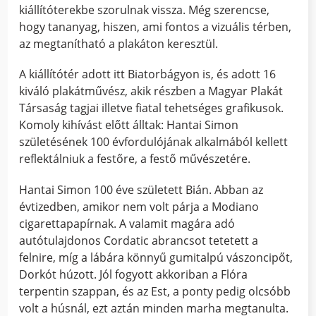
kiállítóterekbe szorulnak vissza. Még szerencse,
hogy tananyag, hiszen, ami fontos a vizuális térben,
az megtanítható a plakáton keresztül.
A kiállítótér adott itt Biatorbágyon is, és adott 16
kiváló plakátművész, akik részben a Magyar Plakát
Társaság tagjai illetve fiatal tehetséges grafikusok.
Komoly kihívást előtt álltak: Hantai Simon
születésének 100 évfordulójának alkalmából kellett
reflektálniuk a festőre, a festő művészetére.
Hantai Simon 100 éve született Bián. Abban az
évtizedben, amikor nem volt párja a Modiano
cigarettapapírnak. A valamit magára adó
autótulajdonos Cordatic abrancsot tetetett a
felnire, míg a lábára könnyű gumitalpú vászoncipőt,
Dorkót húzott. Jól fogyott akkoriban a Flóra
terpentin szappan, és az Est, a ponty pedig olcsóbb
volt a húsnál, ezt aztán minden marha megtanulta.