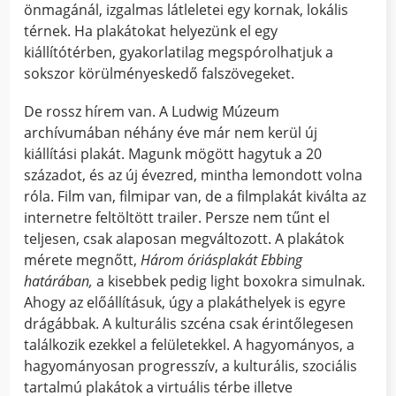
önmagánál, izgalmas látleletei egy kornak, lokális
térnek. Ha plakátokat helyezünk el egy
kiállítótérben, gyakorlatilag megspórolhatjuk a
sokszor körülményeskedő falszövegeket.
De rossz hírem van. A Ludwig Múzeum
archívumában néhány éve már nem kerül új
kiállítási plakát. Magunk mögött hagytuk a 20
századot, és az új évezred, mintha lemondott volna
róla. Film van, filmipar van, de a filmplakát kiválta az
internetre feltöltött trailer. Persze nem tűnt el
teljesen, csak alaposan megváltozott. A plakátok
mérete megnőtt,
Három óriásplakát Ebbing
határában,
a kisebbek pedig light boxokra simulnak.
Ahogy az előállításuk, úgy a plakáthelyek is egyre
drágábbak. A kulturális szcéna csak érintőlegesen
találkozik ezekkel a felületekkel. A hagyományos, a
hagyományosan progresszív, a kulturális, szociális
tartalmú plakátok a virtuális térbe illetve