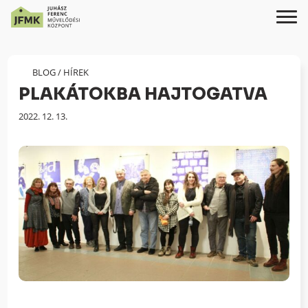
Skip
Ugrás
to
a
Content
navigációhoz
BLOG
/
HÍREK
PLAKÁTOKBA HAJTOGATVA
Megjelenés
2022. 12. 13.
dátuma: