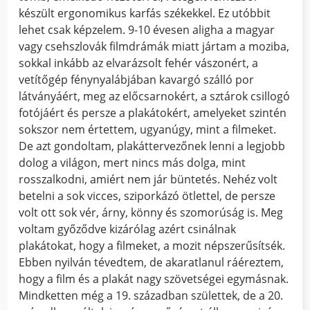
készült ergonomikus karfás székekkel. Ez utóbbit
lehet csak képzelem. 9-10 évesen aligha a magyar
vagy csehszlovák filmdrámák miatt jártam a moziba,
sokkal inkább az elvarázsolt fehér vászonért, a
vetítőgép fénynyalábjában kavargó szálló por
látványáért, meg az előcsarnokért, a sztárok csillogó
fotójáért és persze a plakátokért, amelyeket szintén
sokszor nem értettem, ugyanúgy, mint a filmeket.
De azt gondoltam, plakáttervezőnek lenni a legjobb
dolog a világon, mert nincs más dolga, mint
rosszalkodni, amiért nem jár büntetés. Nehéz volt
betelni a sok vicces, sziporkázó ötlettel, de persze
volt ott sok vér, árny, könny és szomorúság is. Meg
voltam győződve kizárólag azért csinálnak
plakátokat, hogy a filmeket, a mozit népszerűsítsék.
Ebben nyilván tévedtem, de akaratlanul ráéreztem,
hogy a film és a plakát nagy szövetségei egymásnak.
Mindketten még a 19. században születtek, de a 20.