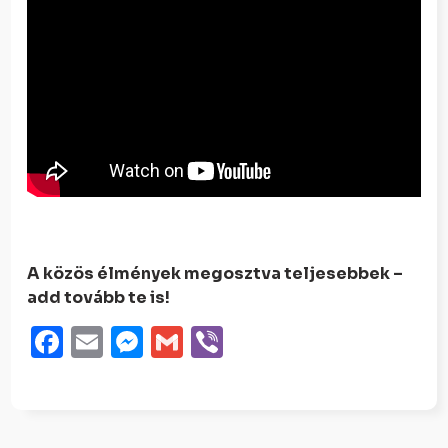
A közös élmények megosztva teljesebbek –
add tovább te is!
Facebook
Email
Messenger
Gmail
Viber