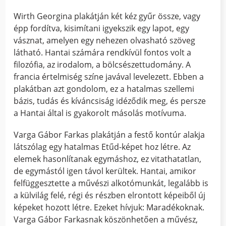
Wirth Georgina plakátján két kéz gyűr össze, vagy
épp fordítva, kisimítani igyekszik egy lapot, egy
vásznat, amelyen egy nehezen olvasható szöveg
látható. Hantai számára rendkívül fontos volt a
filozófia, az irodalom, a bölcsészettudomány. A
francia értelmiség színe javával levelezett. Ebben a
plakátban azt gondolom, ez a hatalmas szellemi
bázis, tudás és kíváncsiság idéződik meg, és persze
a Hantai által is gyakorolt másolás motívuma.
Varga Gábor Farkas plakátján a festő kontúr alakja
látszólag egy hatalmas Etűd-képet hoz létre. Az
elemek hasonlítanak egymáshoz, ez vitathatatlan,
de egymástól igen távol kerültek. Hantai, amikor
felfüggesztette a művészi alkotómunkát, legalább is
a külvilág felé, régi és részben elrontott képeiből új
képeket hozott létre. Ezeket hívjuk: Maradékoknak.
Varga Gábor Farkasnak köszönhetően a művész,