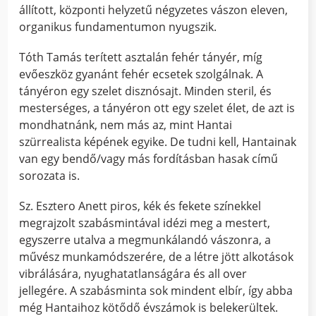
állított, központi helyzetű négyzetes vászon eleven,
organikus fundamentumon nyugszik.
Tóth Tamás terített asztalán fehér tányér, míg
evőeszköz gyanánt fehér ecsetek szolgálnak. A
tányéron egy szelet disznósajt. Minden steril, és
mesterséges, a tányéron ott egy szelet élet, de azt is
mondhatnánk, nem más az, mint Hantai
szürrealista képének egyike. De tudni kell, Hantainak
van egy bendő/vagy más fordításban hasak című
sorozata is.
Sz. Esztero Anett piros, kék és fekete színekkel
megrajzolt szabásmintával idézi meg a mestert,
egyszerre utalva a megmunkálandó vászonra, a
művész munkamódszerére, de a létre jött alkotások
vibrálására, nyughatatlanságára és all over
jellegére. A szabásminta sok mindent elbír, így abba
még Hantaihoz kötődő évszámok is belekerültek.