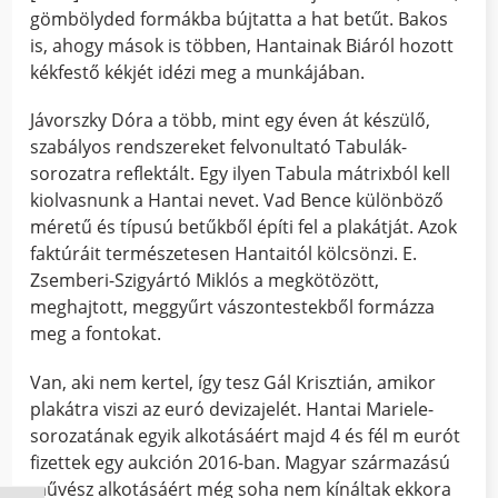
gömbölyded formákba bújtatta a hat betűt. Bakos
is, ahogy mások is többen, Hantainak Biáról hozott
kékfestő kékjét idézi meg a munkájában.
Jávorszky Dóra a több, mint egy éven át készülő,
szabályos rendszereket felvonultató Tabulák-
sorozatra reflektált. Egy ilyen Tabula mátrixból kell
kiolvasnunk a Hantai nevet. Vad Bence különböző
méretű és típusú betűkből építi fel a plakátját. Azok
faktúráit természetesen Hantaitól kölcsönzi. E.
Zsemberi-Szigyártó Miklós a megkötözött,
meghajtott, meggyűrt vászontestekből formázza
meg a fontokat.
Van, aki nem kertel, így tesz Gál Krisztián, amikor
plakátra viszi az euró devizajelét. Hantai Mariele-
sorozatának egyik alkotásáért majd 4 és fél m eurót
fizettek egy aukción 2016-ban. Magyar származású
művész alkotásáért még soha nem kínáltak ekkora