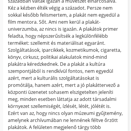
században váltak igazán a művészet élharcosaivá.
Kéz a kézben élték végig a századot. Persze nem
sokkal később felismertem, a plakát nem egyedül a
film mentora. Sőt. Ami nem kerül a plakát-
univerzumba, az nincs is igazán. A plakátok primer
feladta, hogy népszerűsítsék a legkülönfélébb
terméket: szellemit és materiálisat egyaránt.
Szolgáltatások, iparcikkek, kozmetikumok, cigaretta,
könyv, cirkusz, politikai alakulatok mind-mind
plakátra kéredzkednek. De a plakát a kultúra
szempontjából is rendkívül fontos, nem egyedül
azért, mert a kulturális szolgáltatásokat is
promótálja, hanem azért, mert a jó plakáttervező a
központi üzenetet sohasem elszigetelten jeleníti
meg, minden esetben láttatja az adott társadalmi
környezet szellemiségét, ízlését, létét, jólétét is.
Ezért van az, hogy nincs olyan múzeumi gyűjtemény,
amelynek archívumában ne lennének féltve őrzött
plakátok. A felületen megjelenő tárgy több