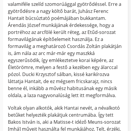
valamiféle szelíd szomorúággal gyötrődéssel. Erre a
gyötrődésre a nagy költő barát, Juhász Ferenc
Hantait búcsúztató poémájában bukkantam.
Árendás József munkájának érdekessége, hogy a
portréhoz az arcfölé került réteg, az Etűd-sorozat
formavilágának építőelemeit használja. Ez a
formavilág a meghatározó Csordás Zoltán plakátján
is, ám nála az arc már-már egy maszkká
egyszerűsödik, így emlékeztetve korai képére, az
Életörömre, melyen a festő a kezében egy álarccal
pózol. Ducki Krzysztof sálban, kissé karikírozva
láttatja Hantait, de ez mégsem fricskarajz, nincs
benne él, inkább a művész habitusának egy másik
oldala, a laza nagyvonalúság lett itt megformálva.
Voltak olyan alkotók, akik Hantai nevét, a névalkotó
betűket helyezték plakátjuk centrumába. Így tett
Bakos István is, aki a Matisse-t idéző Meuns-sorozat
[mhá] műveit használta fel munkájához. Telt, érzéki,