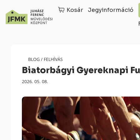
Kosár
Jegyinformáció
Skip
Ugrás
to
a
Content
navigációhoz
BLOG
/
FELHÍVÁS
Biatorbágyi Gyereknapi F
Megjelenés
2026. 05. 08.
dátuma: