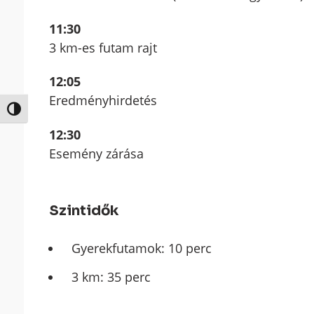
11:30
3 km-es futam rajt
12:05
Eredményhirdetés
Nagy kontraszt váltása
12:30
Esemény zárása
Szintidők
Gyerekfutamok: 10 perc
3 km: 35 perc