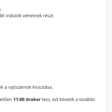
t
.
lt indulók vehetnek részt.
ik a rajtszámok kiosztása.
övetően
11:00 órakor
lesz, ezt követik a további