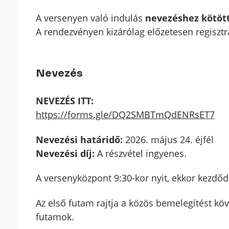
A versenyen való indulás
nevezéshez kötöt
A rendezvényen kizárólag előzetesen regisztrá
Nevezés
NEVEZÉS ITT:
https://forms.gle/DQ2SMBTmQdENRsET7
Nevezési határidő:
2026. május 24. éjfél
Nevezési díj:
A részvétel ingyenes.
A versenyközpont 9:30-kor nyit, ekkor kezdőd
Az első futam rajtja a közös bemelegítést k
futamok.