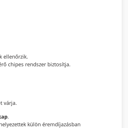
k ellenőrzik.
 chipes rendszer biztosítja.
t várja.
kap
.
helyezettek külön éremdíjazásban