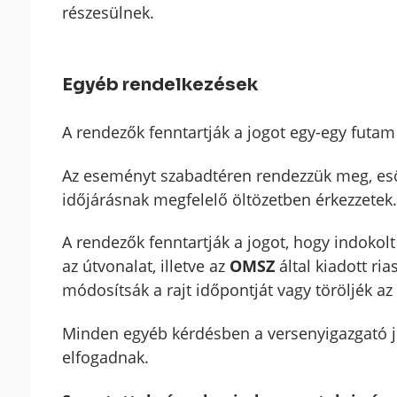
részesülnek.
Egyéb rendelkezések
A rendezők fenntartják a jogot egy-egy futam 
Az eseményt szabadtéren rendezzük meg, eső e
időjárásnak megfelelő öltözetben érkezzetek.
A rendezők fenntartják a jogot, hogy indokol
az útvonalat, illetve az
OMSZ
által kiadott ri
módosítsák a rajt időpontját vagy töröljék a
Minden egyéb kérdésben a versenyigazgató j
elfogadnak.