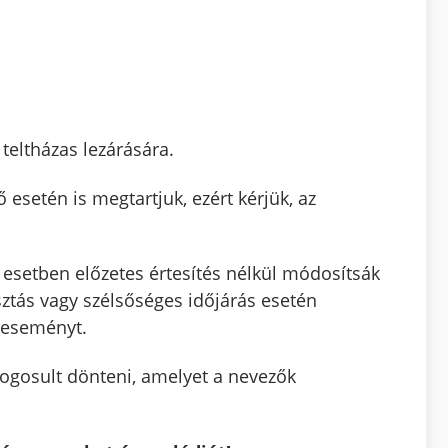
teltházas lezárására.
setén is megtartjuk, ezért kérjük, az
t esetben előzetes értesítés nélkül módosítsák
asztás vagy szélsőséges időjárás esetén
z eseményt.
ogosult dönteni, amelyet a nevezők