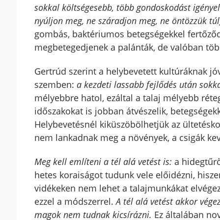
sokkal költségesebb, több gondoskodást igényel
nyúljon meg, ne száradjon meg, ne öntözzük túl
gombás, baktériumos betegségekkel fertőző
megbetegedjenek a palánták, de valóban több
Gertrúd szerint a helybevetett kultúráknak jó
szemben:
a kezdeti lassabb fejlődés után sok
mélyebbre hatol, ezáltal a talaj mélyebb réte
időszakokat is jobban átvészelik, betegségek
Helybevetésnél kiküszöbölhetjük az ültetésko
nem lankadnak meg a növények, a csigák ke
Meg kell említeni a tél alá vetést is:
a hidegtűrő
hetes koraiságot tudunk vele előidézni, hisze
vidékeken nem lehet a talajmunkákat elvégez
ezzel a módszerrel.
A tél alá vetést akkor vége
magok nem tudnak kicsírázni.
Ez általában no