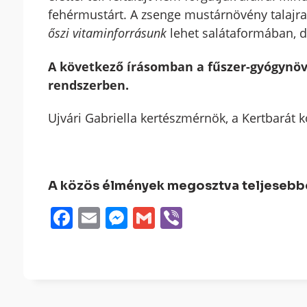
fehérmustárt. A zsenge mustárnövény talajra
őszi vitaminforrásunk
lehet salátaformában, de
A következő írásomban a fűszer-gyógynöv
rendszerben.
Ujvári Gabriella kertészmérnök, a Kertbarát k
A közös élmények megosztva teljesebbek
Facebook
Email
Messenger
Gmail
Viber