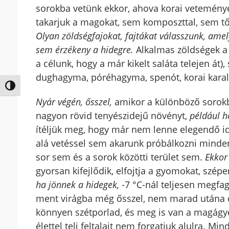
sorokba vetünk ekkor, ahova korai veteményeke
takarjuk a magokat, sem komposzttal, sem tőz
Olyan zöldségfajokat, fajtákat válasszunk, amel
sem érzékeny a hidegre.
Alkalmas zöldségek a k
a célunk, hogy a már kikelt saláta telejen át)
dughagyma, póréhagyma, spenót, korai karal
Nagy kontraszt váltása
Nyár végén, ősszel,
amikor a különböző sorokb
nagyon rövid tenyészidejű növényt,
például h
ítéljük meg, hogy már nem lenne elegendő idő 
alá vetéssel sem akarunk próbálkozni minden
sor sem és a sorok közötti terület sem.
Ekkor
gyorsan kifejlődik, elfojtja a gyomokat, szépen
ha jönnek a hidegek,
-7 °C-nál teljesen megfagy
ment virágba még ősszel, nem marad utána du
könnyen szétporlad, és meg is van a magágyel
élettel teli feltalajt nem forgatjuk alulra. Mi