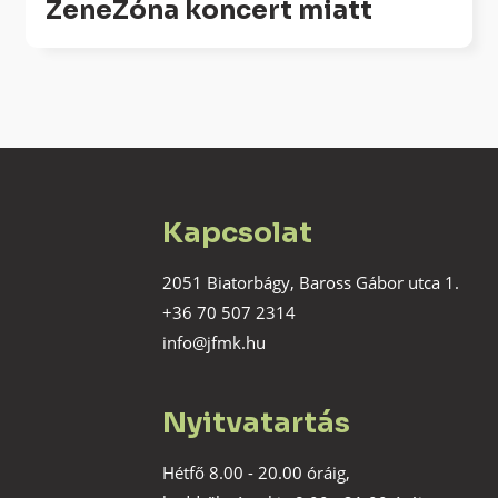
ZeneZóna koncert miatt
Kapcsolat
2051 Biatorbágy, Baross Gábor utca 1.
+36 70 507 2314
info@jfmk.hu
Nyitvatartás
Hétfő 8.00 - 20.00 óráig,