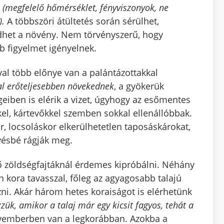
 (megfelelő hőmérséklet, fényviszonyok, ne
).
A többszöri átültetés során sérülhet,
dhet a növény. Nem törvényszerű, hogy
 figyelmet igényelnek.
val több előnye van a palántázottakkal
kal erőteljesebben növekednek
, a gyökerük
geiben is elérik a vizet, úgyhogy az esőmentes
kel, kártevőkkel szemben sokkal ellenállóbbak.
r, locsoláskor elkerülhetetlen taposáskárokat,
vésbé rágják meg.
 zöldségfajtáknál érdemes kipróbálni. Néhány
n kora tavasszal, főleg az agyagosabb talajú
ni. Akár három hetes koraiságot is elérhetünk
zzük, amikor a talaj már egy kicsit fagyos, tehát a
vemberben van a legkorábban. Azokba a