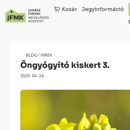
Kosár
Jegyinformáció
Skip
Ugrás
to
a
Content
navigációhoz
BLOG
/
HÍREK
Öngyógyító kiskert 3.
Megjelenés
2020. 04. 24.
dátuma: