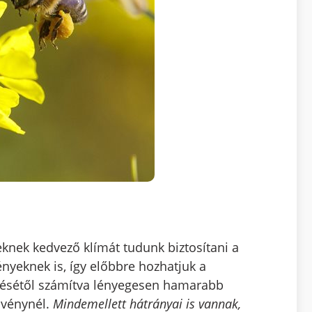
eknek kedvező klímát tudunk biztosítani a
nyeknek is, így előbbre hozhatjuk a
ülésétől számítva lényegesen hamarabb
övénynél.
Mindemellett hátrányai is vannak,