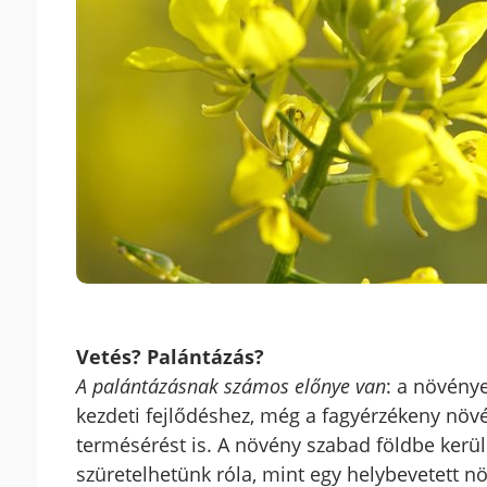
Vetés? Palántázás?
A palántázásnak számos előnye van
: a növény
kezdeti fejlődéshez, még a fagyérzékeny növé
termésérést is. A növény szabad földbe ker
szüretelhetünk róla, mint egy helybevetett n