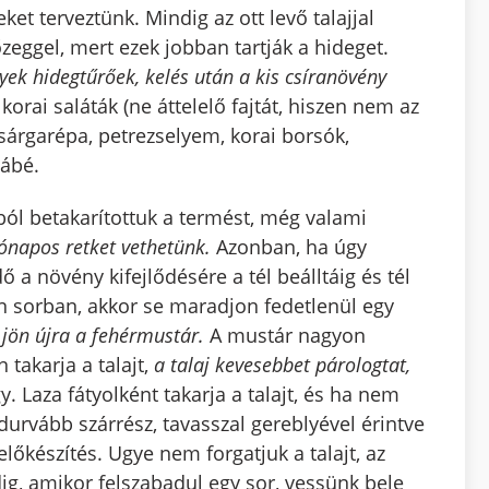
t terveztünk. Mindig az ott levő talajjal
eggel, mert ezek jobban tartják a hideget.
yek hidegtűrőek, kelés után a kis csíranövény
orai saláták (ne áttelelő fajtát, hiszen nem az
, sárgarépa, petrezselyem, korai borsók,
ábé.
ól betakarítottuk a termést, még valami
ónapos retket vethetünk.
Azonban, ha úgy
a növény kifejlődésére a tél beálltáig és tél
 sorban, akkor se maradjon fedetlenül egy
 jön újra a fehérmustár.
A mustár nagyon
 takarja a talajt,
a talaj kevesebbet párologtat,
. Laza fátyolként takarja a talajt, és ha nem
rvább szárrész, tavasszal gereblyével érintve
őkészítés. Ugye nem forgatjuk a talajt, az
ndig, amikor felszabadul egy sor, vessünk bele