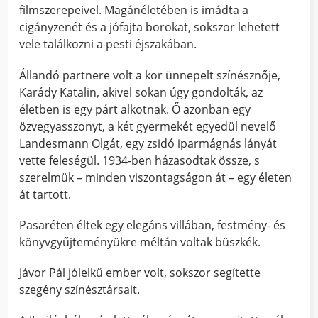
filmszerepeivel. Magánéletében is imádta a
cigányzenét és a jófajta borokat, sokszor lehetett
vele találkozni a pesti éjszakában.
Állandó partnere volt a kor ünnepelt színésznője,
Karády Katalin, akivel sokan úgy gondolták, az
életben is egy párt alkotnak. Ő azonban egy
özvegyasszonyt, a két gyermekét egyedül nevelő
Landesmann Olgát, egy zsidó iparmágnás lányát
vette feleségül. 1934-ben házasodtak össze, s
szerelmük – minden viszontagságon át – egy életen
át tartott.
Pasaréten éltek egy elegáns villában, festmény- és
könyvgyűjteményükre méltán voltak büszkék.
Jávor Pál jólelkű ember volt, sokszor segítette
szegény színésztársait.