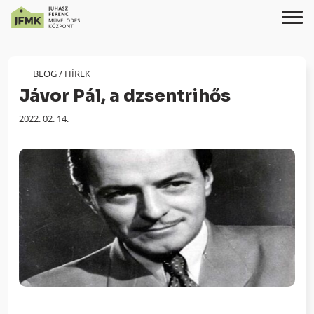
Skip
Ugrás
to
a
Content
navigációhoz
BLOG
/
HÍREK
Jávor Pál, a dzsentrihős
Megjelenés
2022. 02. 14.
dátuma: