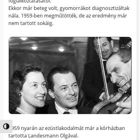
foglalkoztatásától.
Ekkor már beteg volt, gyomorrákot diagnosztizáltak
nála. 1959-ben megműtötték, de az eredmény már
nem tartott sokáig.
Nagy kontraszt váltása
1959 nyarán az ezüstlakodalmát már a kórházban
tartotta Landesmann Olgával.