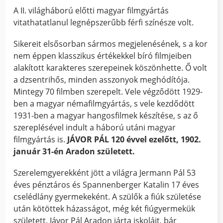
A II. világháború előtti magyar filmgyártás
vitathatatlanul legnépszerűbb férfi színésze volt.
Sikereit elsősorban sármos megjelenésének, s a kor
nem éppen klasszikus értékekkel bíró filmjeiben
alakított karakteres szerepeinek köszönhette. Ő volt
a dzsentrihős, minden asszonyok meghódítója.
Mintegy 70 filmben szerepelt. Vele végződött 1929-
ben a magyar némafilmgyártás, s vele kezdődött
1931-ben a magyar hangosfilmek készítése, s az ő
szereplésével indult a háború utáni magyar
filmgyártás is.
JÁVOR PÁL 120 évvel ezelőtt, 1902.
január 31-én Aradon született.
Szerelemgyerekként jött a világra Jermann Pál 53
éves pénztáros és Spannenberger Katalin 17 éves
cselédlány gyermekeként. A szülők a fiúk születése
után kötöttek házasságot, még két fiúgyermekük
született. Jávor Pál Aradon járta iskoláit, bár