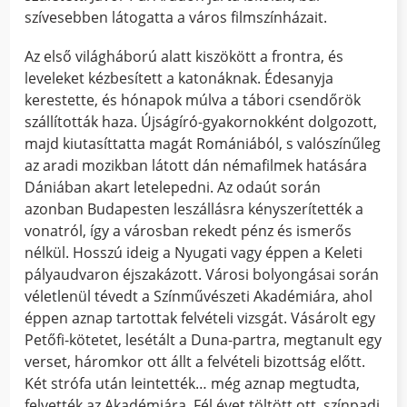
szívesebben látogatta a város filmszínházait.
Az első világháború alatt kiszökött a frontra, és
leveleket kézbesített a katonáknak. Édesanyja
kerestette, és hónapok múlva a tábori csendőrök
szállították haza. Újságíró-gyakornokként dolgozott,
majd kiutasíttatta magát Romániából, s valószínűleg
az aradi mozikban látott dán némafilmek hatására
Dániában akart letelepedni. Az odaút során
azonban Budapesten leszállásra kényszerítették a
vonatról, így a városban rekedt pénz és ismerős
nélkül. Hosszú ideig a Nyugati vagy éppen a Keleti
pályaudvaron éjszakázott. Városi bolyongásai során
véletlenül tévedt a Színművészeti Akadémiára, ahol
éppen aznap tartottak felvételi vizsgát. Vásárolt egy
Petőfi-kötetet, lesétált a Duna-partra, megtanult egy
verset, háromkor ott állt a felvételi bizottság előtt.
Két strófa után leintették… még aznap megtudta,
felvették az Akadémiára. Fél évet töltött ott, színpadi