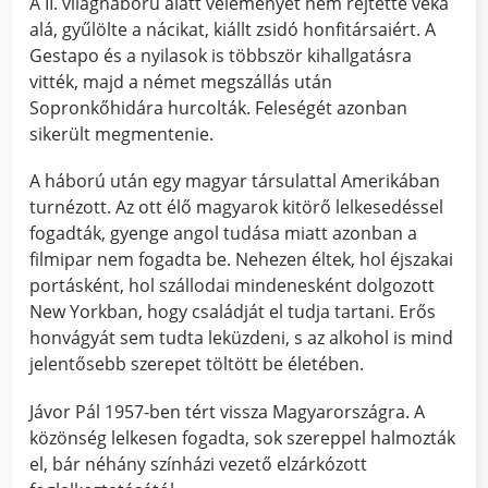
A II. világháború alatt véleményét nem rejtette véka
alá, gyűlölte a nácikat, kiállt zsidó honfitársaiért. A
Gestapo és a nyilasok is többször kihallgatásra
vitték, majd a német megszállás után
Sopronkőhidára hurcolták. Feleségét azonban
sikerült megmentenie.
A háború után egy magyar társulattal Amerikában
turnézott. Az ott élő magyarok kitörő lelkesedéssel
fogadták, gyenge angol tudása miatt azonban a
filmipar nem fogadta be. Nehezen éltek, hol éjszakai
portásként, hol szállodai mindenesként dolgozott
New Yorkban, hogy családját el tudja tartani. Erős
honvágyát sem tudta leküzdeni, s az alkohol is mind
jelentősebb szerepet töltött be életében.
Jávor Pál 1957-ben tért vissza Magyarországra. A
közönség lelkesen fogadta, sok szereppel halmozták
el, bár néhány színházi vezető elzárkózott