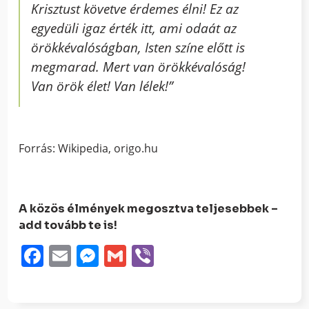
Krisztust követve érdemes élni! Ez az
egyedüli igaz érték itt, ami odaát az
örökkévalóságban, Isten színe előtt is
megmarad. Mert van örökkévalóság!
Van örök élet! Van lélek!”
Forrás: Wikipedia, origo.hu
A közös élmények megosztva teljesebbek –
add tovább te is!
Facebook
Email
Messenger
Gmail
Viber