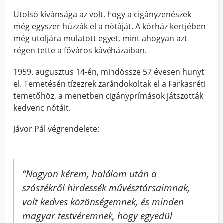
Utolsó kívánsága az volt, hogy a cigányzenészek
még egyszer húzzák el a nótáját. A kórház kertjében
még utoljára mulatott egyet, mint ahogyan azt
régen tette a főváros kávéházaiban.
1959. augusztus 14-én, mindössze 57 évesen hunyt
el. Temetésén tízezrek zarándokoltak el a Farkasréti
temetőhöz, a menetben cigányprímások játszották
kedvenc nótáit.
Jávor Pál végrendelete:
“Nagyon kérem, halálom után a
szószékről hirdessék művésztársaimnak,
volt kedves közönségemnek, és minden
magyar testvéremnek, hogy egyedül