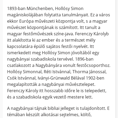
1893-ban Münchenben, Hollósy Simon
magániskolájában folytatta tanulmányait. Ez a város
ekkor Európa művészeti központja volt, s a magyar
művészet központjának is számított. Itt tanult a
magyar festőművészek színe-java. Ferenczy Károlyb
itt alakította ki az ember és a természet mély
kapcsolatára épülő sajátos festői nyelvét. Itt
ismerkedett meg Hollósy Simon jóvoltából egy
nagybányai szabadiskola tervével. 1896-ban
csatlakozott a Nagybányára vonult festőcsoporthoz.
Hollósy Simonnal, Réti Istvánnal, Thorma Jánossal,
Csók Istvánnal, Iványi-Grünwald Bélával 1902-ben
megalapították a nagybányai művésztelepet.
Ferenczy Károly itt hosszabb időre le is telepedett,
és a szabadiskola egyik vezető mestere lett.
A nagybányai tájnak bibliai jelleget is tulajdonított. E
témában készült alkotásai sejtelmes, költő,