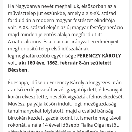
Ha Nagybánya nevét meghalljuk, elsősorban az a
művésztelep jut eszünkbe, amely a XIX-XX. század
fordulóján a modern magyar festészet elindítója
volt. A XX. század elején az új magyar festőgeneráció
majd minden jelentős alakja megfordult itt.
A naturalizmus és a plain air irányzat eredményeit
meghonosító telep első időszakának
legmeghatározóbb egyénisége
FERENCZY KÁROLY
volt,
aki 160 éve, 1862. február 8-án született
Bécsben.
Édesapja, idősebb Ferenczy Károly a kiegyezés után
az első erdélyi vasút vezérigazgatója lett, édesanyját
korán elveszítette, nevelők vigyázták felnövekedését.
Művészi pályája későn indult. Jogi, mezőgazdasági
tanulmányokat folytatott, majd a család bánsági
birtokán kezdett gazdálkodni. Itt ismerte meg távoli
rokonát, a nála 14 évvel idősebb Fialka Olga festőt,
akinek hatására érdeklődése a képzőművészetek