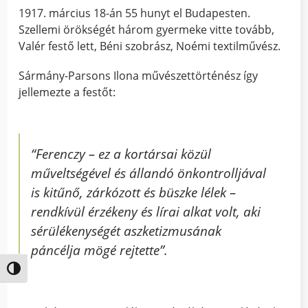
1917. március 18-án 55 hunyt el Budapesten.
Szellemi örökségét három gyermeke vitte tovább,
Valér festő lett, Béni szobrász, Noémi textilművész.
Sármány-Parsons Ilona művészettörténész így
jellemezte a festőt:
“
Ferenczy – ez a kortársai közül
műveltségével és állandó önkontrolljával
is kitűnő, zárkózott és büszke lélek –
rendkívül érzékeny és lírai alkat volt, aki
sérülékenységét aszketizmusának
páncélja mögé rejtette”.
Nagy kontraszt váltása