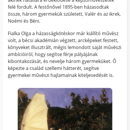
felé fordult. A festőnővel 1895-ben házasodtak
össze, három gyermekük született, Valér és az ikrek,
Noémi és Béni.
Fialka Olga a házasságkötéskor már kiállító művész
volt, a bécsi akadémián végzett, arcképeket festett,
könyveket illusztrált, mégis lemondott saját művészi
ambícióiról, hogy segítse férje pályájának
kibontakozását, és nevelje három gyermeküket. Ő
képezte a család szellemi hátterét, segítve
gyermekei művészi hajlamainak kiteljesedését is.