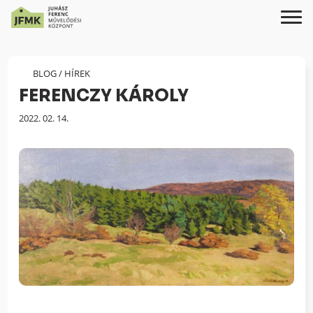
Skip
Ugrás
to
a
Content
navigációhoz
BLOG
/
HÍREK
FERENCZY KÁROLY
Megjelenés
2022. 02. 14.
dátuma: