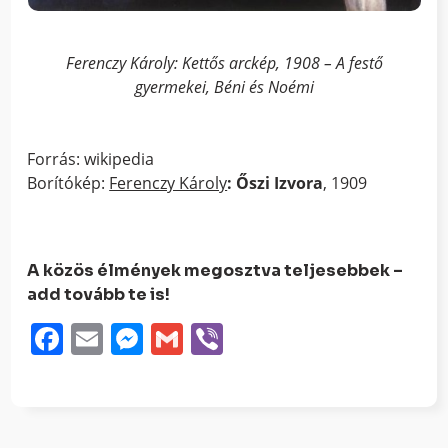
Ferenczy Károly: Kettős arckép, 1908 – A festő
gyermekei, Béni és Noémi
Forrás: wikipedia
Borítókép:
Ferenczy Károly
: Őszi Izvora
, 1909
A közös élmények megosztva teljesebbek –
add tovább te is!
Facebook
Email
Messenger
Gmail
Viber