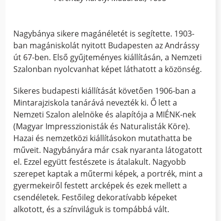
Nagybánya sikere magánéletét is segítette. 1903-
ban magániskolát nyitott Budapesten az Andrássy
út 67-ben. Első gyűjteményes kiállításán, a Nemzeti
Szalonban nyolcvanhat képet láthatott a közönség.
Sikeres budapesti kiállítását követően 1906-ban a
Mintarajziskola tanárává nevezték ki. Ő lett a
Nemzeti Szalon alelnöke és alapítója a MIÉNK-nek
(Magyar Impresszionisták és Naturalisták Köre).
Hazai és nemzetközi kiállításokon mutathatta be
műveit. Nagybányára már csak nyaranta látogatott
el. Ezzel együtt festészete is átalakult. Nagyobb
szerepet kaptak a műtermi képek, a portrék, mint a
gyermekeiről festett arcképek és ezek mellett a
csendéletek. Festőileg dekoratívabb képeket
alkotott, és a színviláguk is tompábbá vált.