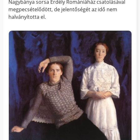
Nagybánya sorsa Erdély Romániáház csatolásával
megpecsételődött, de jelentőségét az idő nem
halványította el.