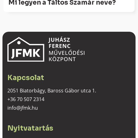
Mi legyen a Táltos Szamár neve?
Kapcsolat
2051 Biatorbágy, Baross Gábor utca 1.
+36 70 507 2314
info@jfmk.hu
Nyitvatartás