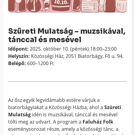
Szüreti Mulatság – muzsikával,
tánccal és mesével
Időpont:
2025. október 10. (péntek) 18:00–23:00
Helyszín:
Közösségi Ház, 2051 Biatorbágy, Fő u. 94.
Belépő:
600–1200 Ft
Az ősz egyik legvidámabb estére várjuk a
biatorbágyiakat a Közösségi Házba, ahol a
Szüreti
Mulatság
idén is muzsikával, tánccal és mesével
tölti meg az udvart. A program a
Faluház Folk
eseménysorozat része, amely a közösségi tánc, a