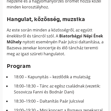
népzene és a hagyományőrzés örömét hozza közel
minden korosztályhoz.
Hangulat, közösség, muzsika
Az este során minden a közösségről, az együtt
éneklésről és táncról szól. A
Biatorbágyi Népi Ének
Műhely
nyitott eseményén Paár Julcsi daltanítása, a
Bazseva zenekar koncertje és élő táncház teremti
meg az igazi szüreti hangulatot.
Program
18:00 – Kapunyitás – kezdődik a mulatság
18:00–18:30 – Tánc az egész családnak (vezetik:
Sosovicza Fanni és Bodnár Dani)
18:30–19:00 – Daltanítás Paár Julcsival
19:00–19:30 – Mini koncert a Bazseva zenekarral