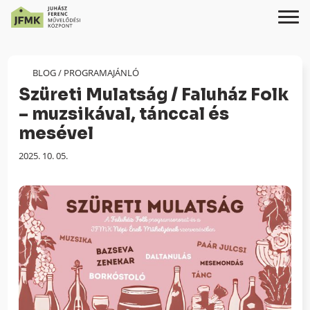
Skip
Ugrás
to
a
Content
navigációhoz
BLOG
/
PROGRAMAJÁNLÓ
Szüreti Mulatság / Faluház Folk
– muzsikával, tánccal és
mesével
Megjelenés
2025. 10. 05.
dátuma: