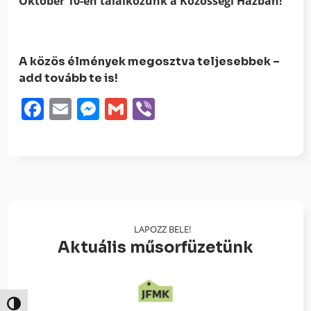
Október 10-én találkozunk a Közösségi Házban!
A közös élmények megosztva teljesebbek –
add tovább te is!
Facebook
Email
Messenger
Gmail
Viber
LAPOZZ BELE!
Aktuális műsorfüzetünk
Nagy kontraszt váltása