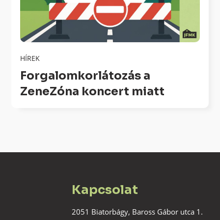
HÍREK
Forgalomkorlátozás a
ZeneZóna koncert miatt
Kapcsolat
2051 Biatorbágy, Baross Gábor utca 1.