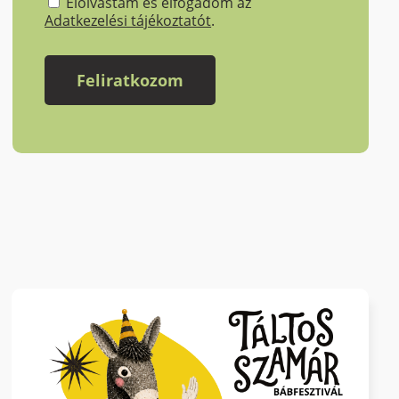
Elolvastam és elfogadom az
Adatkezelési tájékoztatót
.