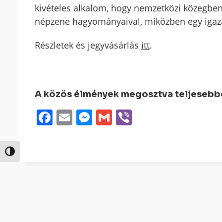
kivételes alkalom, hogy nemzetközi közegb
népzene hagyományaival, miközben egy igazán
Részletek és jegyvásárlás
itt
.
A közös élmények megosztva teljesebbek
Facebook
Email
Messenger
Gmail
Viber
Nagy kontraszt váltása