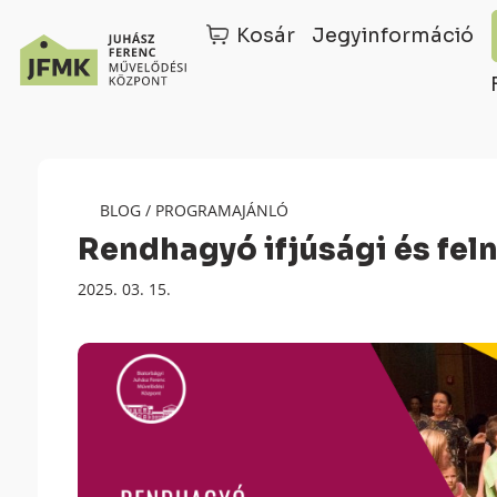
Kosár
Jegyinformáció
Skip
Ugrás
to
a
Content
navigációhoz
BLOG
/
PROGRAMAJÁNLÓ
Rendhagyó ifjúsági és fel
Megjelenés
2025. 03. 15.
dátuma: