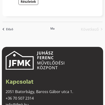
Részletek
Ma
Következő
események
Előző
esemén
Kapcsolat
2051 Biatorbágy, Baross Gábor utca 1.
+36 70 507 2314
info@jfmk.hu