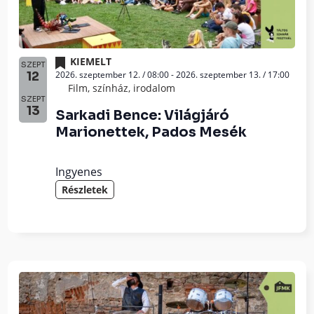
KIEMELT
SZEPT
2026. szeptember 12. / 08:00
-
2026. szeptember 13. / 17:00
12
Film, színház, irodalom
SZEPT
13
Sarkadi Bence: Világjáró
Marionettek, Pados Mesék
Ingyenes
Részletek