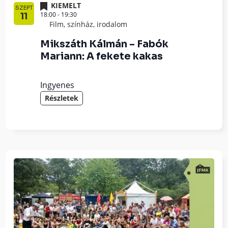
KIEMELT
SZEPT
18:00
-
19:30
11
Film, színház, irodalom
Mikszáth Kálmán – Fabók
Mariann: A fekete kakas
Ingyenes
Részletek