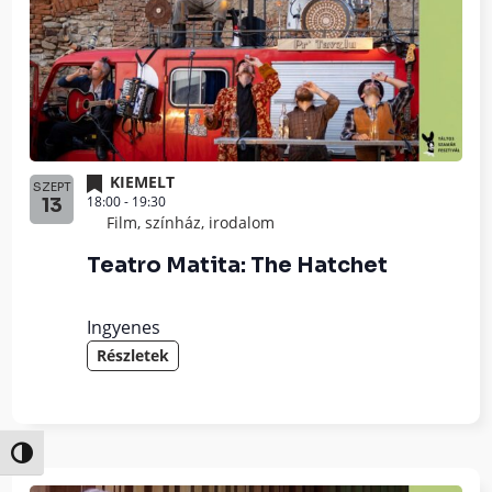
KIEMELT
SZEPT
18:00
-
19:30
13
Film, színház, irodalom
Teatro Matita: The Hatchet
Ingyenes
Részletek
Nagy kontraszt váltása