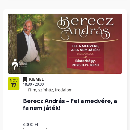
KIEMELT
NOV
18:30
-
20:00
17
Film, színház, irodalom
Berecz András – Fel a medvére, a
fa nem játék!
4000 Ft