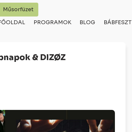
Műsorfüzet
FŐOLDAL
PROGRAMOK
BLOG
BÁBFESZT
epnapok & DIZØZ