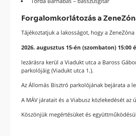
Torda Barnabás – basszusgitár
Forgalomkorlátozás a ZeneZón
Tájékoztatjuk a lakosságot, hogy a ZeneZóna 
2026. augusztus 15-én (szombaton) 15:00 é
lezárásra kerül a Viadukt utca a Baross Gábo
parkolójáig (Viadukt utca 1.).
Az Állomás Bisztró parkolójának bejárata a le
A MÁV járatait és a Viabusz közlekedését az ú
Köszönjük megértésüket és együttműködésük