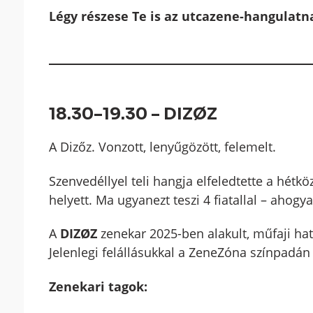
Légy részese Te is az utcazene-hangulatn
18.30–19.30 – DIZØZ
A Dizőz. Vonzott, lenyűgözött, felemelt.
Szenvedéllyel teli hangja elfeledtette a hétk
helyett. Ma ugyanezt teszi 4 fiatallal – aho
A
DIZØZ
zenekar 2025-ben alakult, műfaji ha
Jelenlegi felállásukkal a ZeneZóna színpadán
Zenekari tagok: