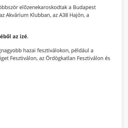
öbbször előzenekaroskodtak a Budapest
 az Akvárium Klubban, az A38 Hajón, a
zéből az izé
.
gnagyobb hazai fesztiválokon, például a
get Fesztiválon, az Ördögkatlan Fesztiválon és