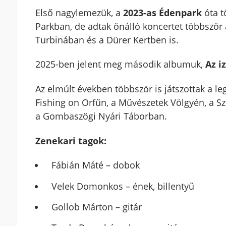
Első nagylemezük, a
2023-as Édenpark
óta t
Parkban, de adtak önálló koncertet többször
Turbinában és a Dürer Kertben is.
2025-ben jelent meg második albumuk,
Az i
Az elmúlt években többször is játszottak a le
Fishing on Orfűn, a Művészetek Völgyén, a Szi
a Gombaszögi Nyári Táborban.
Zenekari tagok:
Fábián Máté – dobok
Velek Domonkos – ének, billentyű
Gollob Márton – gitár