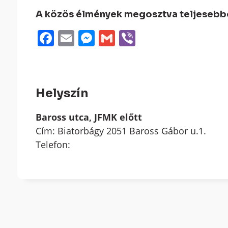
A közös élmények megosztva teljesebbek
Facebook
Email
Messenger
Gmail
Viber
Helyszín
Baross utca, JFMK előtt
Cím: Biatorbágy 2051 Baross Gábor u.1.
Telefon: