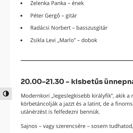
Zelenka Panka – ének
Péter Gergő – gitár
Radácsi Norbert – basszusgitár
Zsikla Levi „Marlo” – dobok
20.00–21.30 – kisbetűs ünnep
Nagy kontraszt váltása
Modernkori „legeslegkisebb királyfik”, akik 
körbetáncolják a jazzt és a latint, de a fino
utánérzést is felfedezni bennük.
Sajnos – vagy szerencsére – sosem tudhatod,