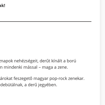
ak!
öznapok nehézségeit, derűt kínált a ború
gyan mindenki mással – maga a zene.
tárokat feszegető magyar pop-rock zenekar.
 debütálnak, a derű jegyében.