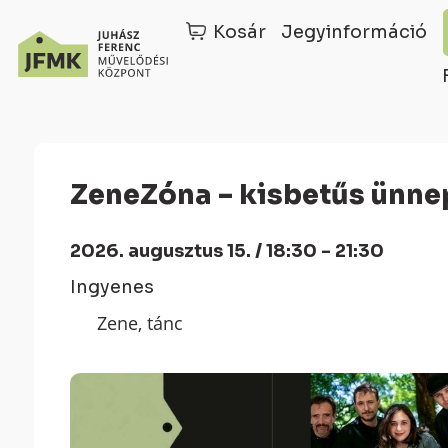
Kosár
Jegyinformáció
Skip
Ugrás
to
a
Content
navigációhoz
ZeneZóna – kisbetűs ünn
2026. augusztus 15. / 18:30 - 21:30
Ingyenes
Zene, tánc