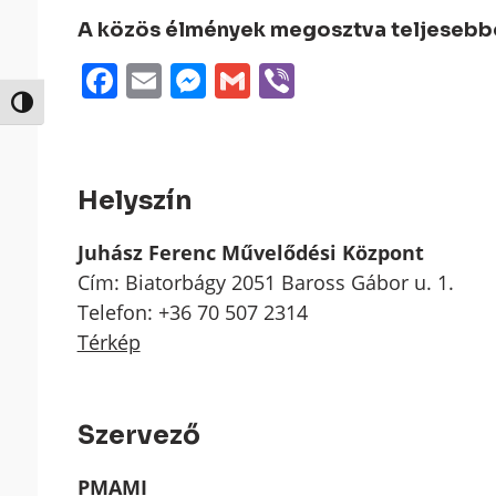
A közös élmények megosztva teljesebbek
Facebook
Email
Messenger
Gmail
Viber
Nagy kontraszt váltása
Helyszín
Juhász Ferenc Művelődési Központ
Cím: Biatorbágy 2051 Baross Gábor u. 1.
Telefon: +36 70 507 2314
Térkép
Szervező
PMAMI