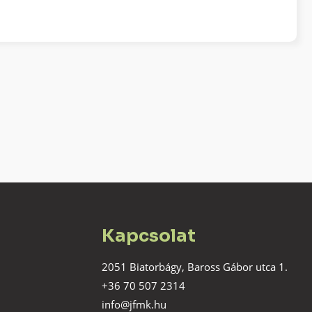
Kapcsolat
2051 Biatorbágy, Baross Gábor utca 1.
+36 70 507 2314
info@jfmk.hu