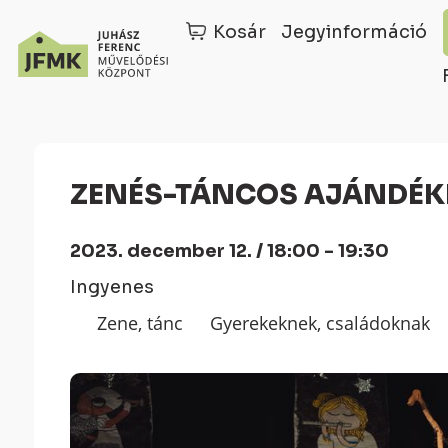
Kosár
Jegyinformáció
Skip
Ugrás
to
a
Content
navigációhoz
ZENÉS-TÁNCOS AJÁNDÉ
2023. december 12. / 18:00 - 19:30
Ingyenes
Zene, tánc
Gyerekeknek, családoknak