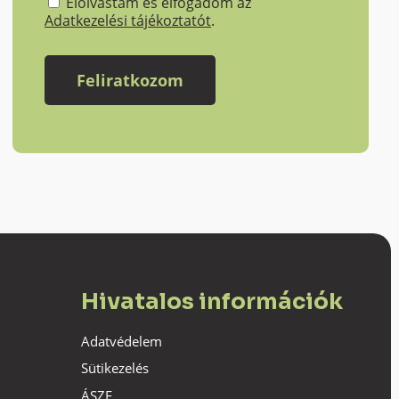
Elolvastam és elfogadom az
Adatkezelési tájékoztatót
.
Hivatalos információk
Adatvédelem
Sütikezelés
ÁSZF