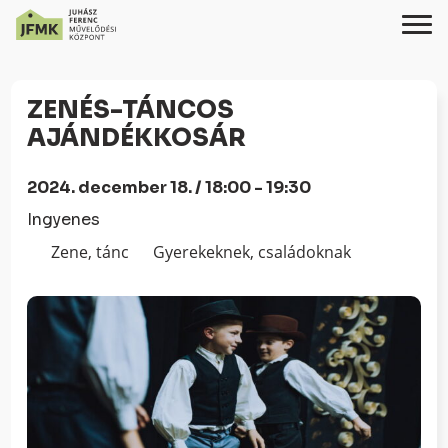
Skip
Ugrás
to
a
ZENÉS-TÁNCOS
Content
navigációhoz
AJÁNDÉKKOSÁR
2024. december 18. / 18:00 - 19:30
Ingyenes
Zene, tánc
Gyerekeknek, családoknak