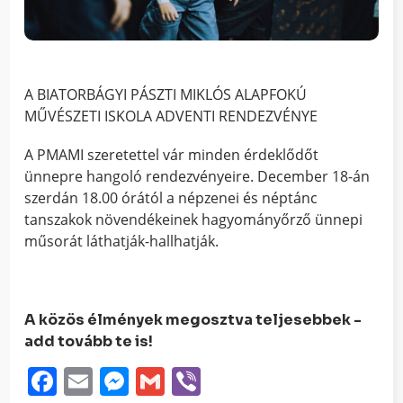
A BIATORBÁGYI PÁSZTI MIKLÓS ALAPFOKÚ
MŰVÉSZETI ISKOLA ADVENTI RENDEZVÉNYE
A PMAMI szeretettel vár minden érdeklődőt
ünnepre hangoló rendezvényeire. December 18-án
szerdán 18.00 órától a népzenei és néptánc
tanszakok növendékeinek hagyományőrző ünnepi
műsorát láthatják-hallhatják.
A közös élmények megosztva teljesebbek -
add tovább te is!
Facebook
Email
Messenger
Gmail
Viber