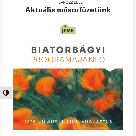
LAPOZZ BELE!
Aktuális műsorfüzetünk
Nagy kontraszt váltása