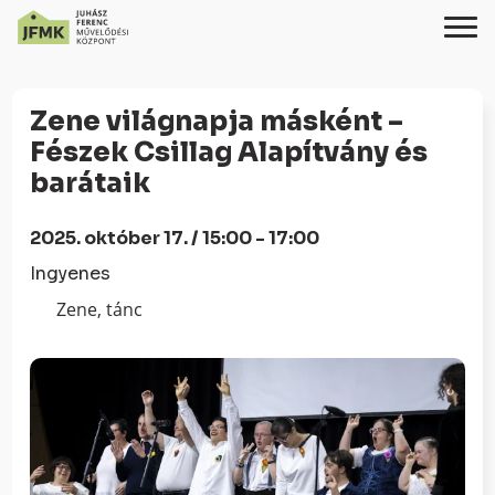
Skip
Ugrás
to
a
Zene világnapja másként –
Content
navigációhoz
Fészek Csillag Alapítvány és
barátaik
2025. október 17. / 15:00 - 17:00
Ingyenes
Zene, tánc