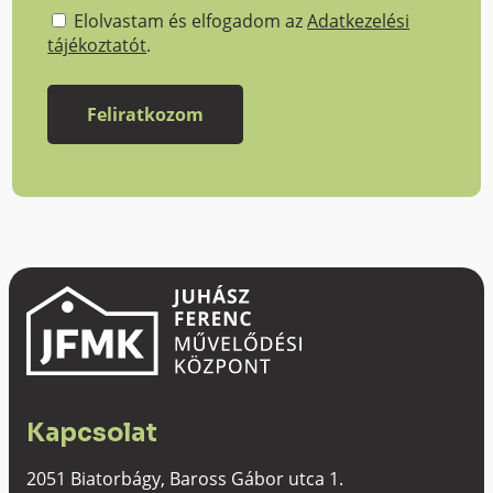
Elolvastam és elfogadom az
Adatkezelési
tájékoztatót
.
Kapcsolat
2051 Biatorbágy, Baross Gábor utca 1.