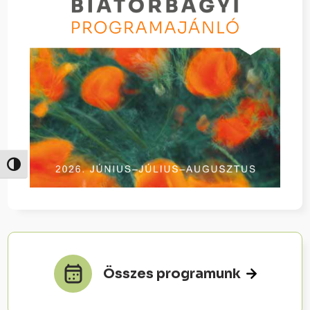
Nagy kontraszt váltása
Összes programunk