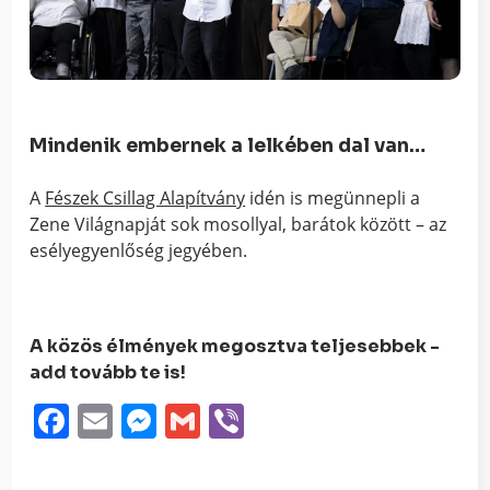
Mindenik embernek a lelkében dal van…
A
Fészek Csillag Alapítvány
idén is megünnepli a
Zene Világnapját sok mosollyal, barátok között – az
esélyegyenlőség jegyében.
A közös élmények megosztva teljesebbek -
add tovább te is!
Facebook
Email
Messenger
Gmail
Viber