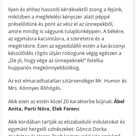
Ilyen és ehhez hasonló kérdésektől zsong a fejünk,
miközben a megfelelési kényszer alatt péppé
préselődünk és pont az vész el az ünnepekből,
amire mindig is vágyunk tulajdonképpen. A békére,
az egymásra kacsintásra, a szeretetre és a
megértésre. Ezen az egyedülálló estén a karácsonyi
készülődés rögös útján robogunk végig egészen a
„De jó, hogy vége az ünnepeknek!” fotelba
huppanós megkönnyebbülésig.
Az est elmaradhatatlan sztárvendégei Mr. Humor és
Mrs. Könnyes Röhögés.
Akik ezen az estén közel 20 karakterbe bújnak:
Ábel
Anita, Parti Nóra, Elek Ferenc
Akik kordában tartják az elszabaduló indulatokat és
egymást hergelő színészeket: Gönczi Dorka