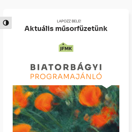
LAPOZZ BELE!
Nagy kontraszt váltása
Aktuális műsorfüzetünk