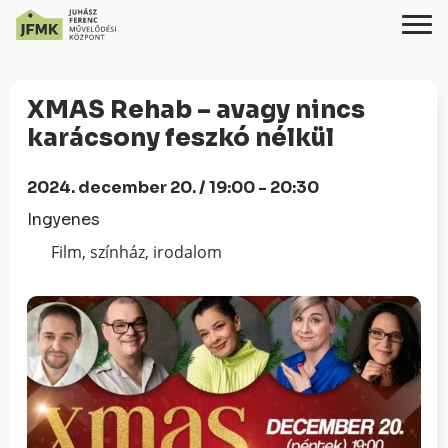
Skip
Ugrás
to
a
XMAS Rehab – avagy nincs
Content
navigációhoz
karácsony feszkó nélkül
2024. december 20. / 19:00 - 20:30
Ingyenes
Film, színház, irodalom