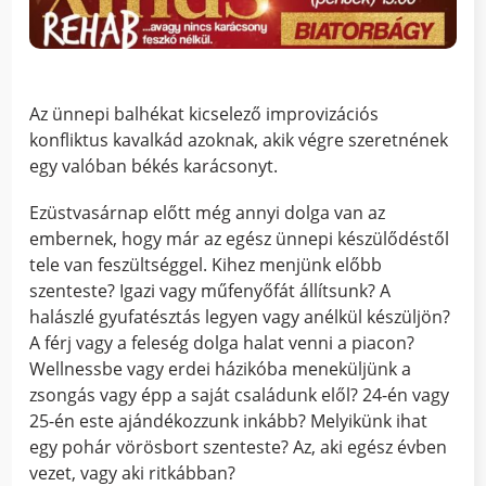
Az ünnepi balhékat kicselező improvizációs
konfliktus kavalkád azoknak, akik végre szeretnének
egy valóban békés karácsonyt.
Ezüstvasárnap előtt még annyi dolga van az
embernek, hogy már az egész ünnepi készülődéstől
tele van feszültséggel. Kihez menjünk előbb
szenteste? Igazi vagy műfenyőfát állítsunk? A
halászlé gyufatésztás legyen vagy anélkül készüljön?
A férj vagy a feleség dolga halat venni a piacon?
Wellnessbe vagy erdei házikóba meneküljünk a
zsongás vagy épp a saját családunk elől? 24-én vagy
25-én este ajándékozzunk inkább? Melyikünk ihat
egy pohár vörösbort szenteste? Az, aki egész évben
vezet, vagy aki ritkábban?