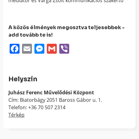
mediátor és Varga Zsolt kommunikációs szakértő
A közös élmények megosztva teljesebbek -
add tovább te is!
Facebook
Email
Messenger
Gmail
Viber
Helyszín
Juhász Ferenc Művelődési Központ
Cím: Biatorbágy 2051 Baross Gábor u. 1.
Telefon: +36 70 507 2314
Térkép