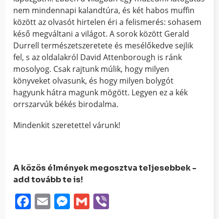
nem mindennapi kalandtúra, és két habos muffin
között az olvasót hirtelen éri a felismerés: sohasem
késő megváltani a világot. A sorok között Gerald
Durrell természetszeretete és mesélőkedve sejlik
fel, s az oldalakról David Attenborough is ránk
mosolyog. Csak rajtunk múlik, hogy milyen
könyveket olvasunk, és hogy milyen bolygót
hagyunk hátra magunk mögött. Legyen ez a kék
orrszarvúk békés birodalma.
Mindenkit szeretettel várunk!
A közös élmények megosztva teljesebbek -
add tovább te is!
Facebook
Email
Messenger
Gmail
Viber