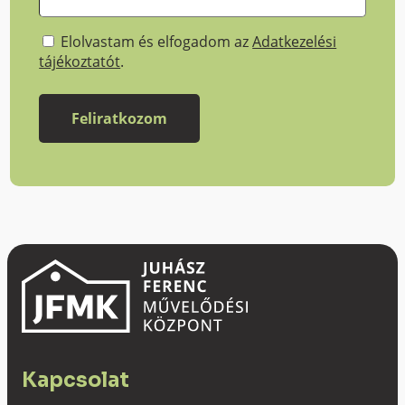
Elolvastam és elfogadom az
Adatkezelési
tájékoztatót
.
Kapcsolat