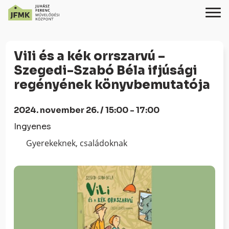
Skip
Ugrás
to
a
Vili és a kék orrszarvú –
Content
navigációhoz
Szegedi-Szabó Béla ifjúsági
regényének könyvbemutatója
2024. november 26. / 15:00 - 17:00
Ingyenes
Gyerekeknek, családoknak