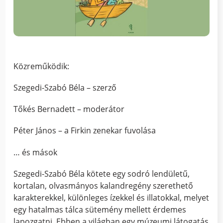
Közreműködik:
Szegedi-Szabó Béla – szerző
Tőkés Bernadett – moderátor
Péter János –
a Firkin zenekar fuvolása
… és mások
Szegedi-Szabó Béla kötete egy sodró lendületű,
kortalan, olvasmányos kalandregény szerethető
karakterekkel, különleges ízekkel és illatokkal, melyet
egy hatalmas tálca sütemény mellett érdemes
lapozgatni. Ebben a világban egy múzeumi látogatás