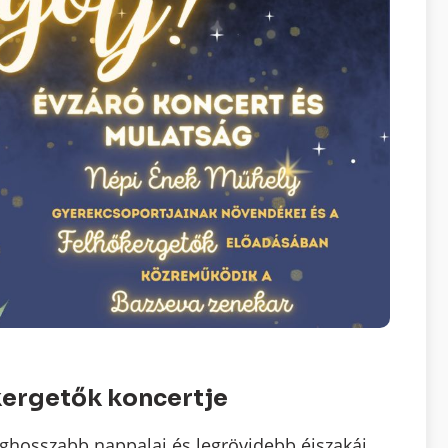
kergetők koncertje
eghosszabb nappalai és legrövidebb éjszakái