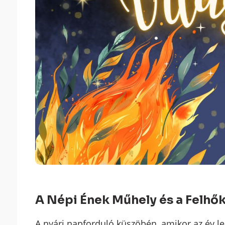
A Népi Ének Műhely és a Felhő
A nyári napforduló küszöbén, amikor az év l