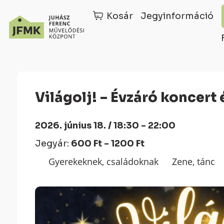
Kosár
Jegyinformáció
Skip
Ugrás
to
a
Content
navigációhoz
Világolj! – Évzáró koncert
2026. június 18. / 18:30 - 22:00
Jegyár:
600 Ft - 1200 Ft
Gyerekeknek, családoknak
Zene, tánc