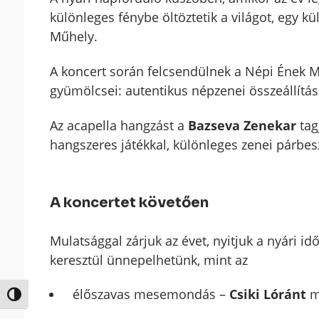
különleges fénybe öltöztetik a világot, egy k
Műhely.
A koncert során felcsendülnek a Népi Ének 
gyümölcsei: autentikus népzenei összeállítá
Az acapella hangzást a
Bazseva Zenekar
tagj
hangszeres játékkal, különleges zenei párbe
A koncertet követően
Mulatsággal zárjuk az évet, nyitjuk a nyári 
keresztül ünnepelhetünk, mint az
élőszavas mesemondás –
Csiki Lóránt
m
Nagy kontraszt váltása