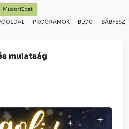
Műsorfüzet
FŐOLDAL
PROGRAMOK
BLOG
BÁBFESZT
 és mulatság