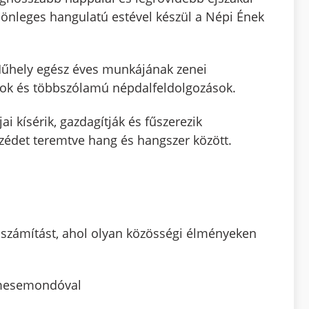
ülönleges hangulatú estével készül a Népi Ének
Műhely egész éves munkájának zenei
sok és többszólamú népdalfeldolgozások.
ai kísérik, gazdagítják és fűszerezik
szédet teremtve hang és hangszer között.
időszámítást, ahol olyan közösségi élményeken
esemondóval