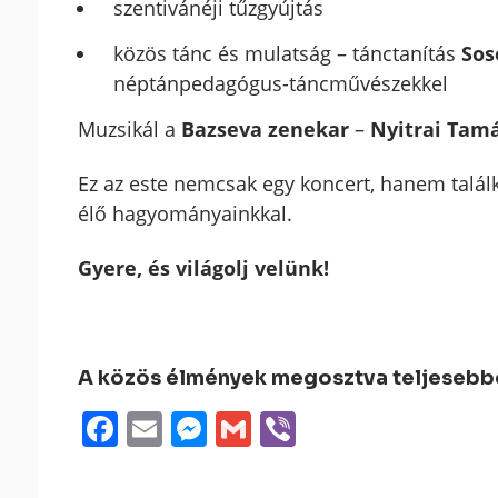
szentivánéji tűzgyújtás
közös tánc és mulatság – tánctanítás
Sos
néptánpedagógus-táncművészekkel
Muzsikál a
Bazseva zenekar
–
Nyitrai Tam
Ez az este nemcsak egy koncert, hanem talál
élő hagyományainkkal.
Gyere, és világolj velünk!
A közös élmények megosztva teljesebbek
Facebook
Email
Messenger
Gmail
Viber