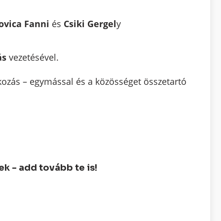
ovica Fanni
és
Csiki Gergel
y
ás
vezetésével.
kozás – egymással és a közösséget összetartó
 - add tovább te is!