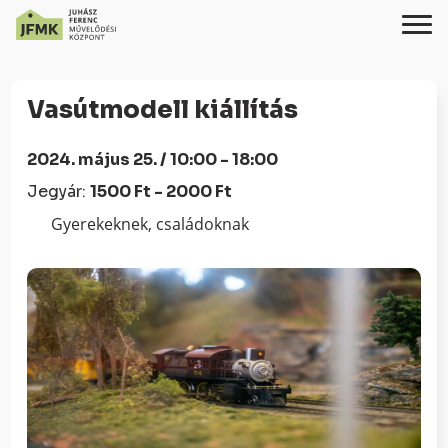
Skip
Ugrás
to
a
Vasútmodell kiállítás
Content
navigációhoz
2024. május 25. / 10:00 - 18:00
Jegyár:
1500 Ft - 2000 Ft
Gyerekeknek, családoknak