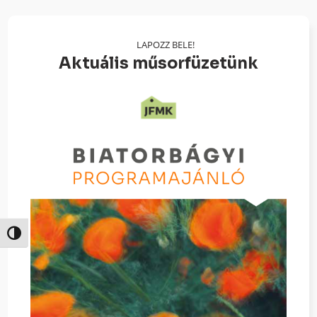
LAPOZZ BELE!
Aktuális műsorfüzetünk
Nagy kontraszt váltása