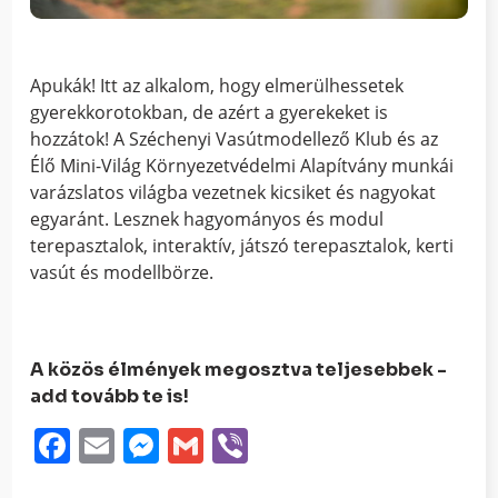
Apukák! Itt az alkalom, hogy elmerülhessetek
gyerekkorotokban, de azért a gyerekeket is
hozzátok! A Széchenyi Vasútmodellező Klub és az
Élő Mini-Világ Környezetvédelmi Alapítvány munkái
varázslatos világba vezetnek kicsiket és nagyokat
egyaránt. Lesznek hagyományos és modul
terepasztalok, interaktív, játszó terepasztalok, kerti
vasút és modellbörze.
A közös élmények megosztva teljesebbek -
add tovább te is!
Facebook
Email
Messenger
Gmail
Viber