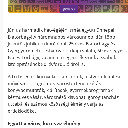
Június harmadik hétvégéjén ismét együtt ünnepel
Biatorbágy! A háromnapos Városünnep idén több
jelentős jubileum köré épül: 25 éves Biatorbágy és
Gyergyóremete testvérvárosi kapcsolata, 60 éve egyesü
Bia és Torbágy, valamint megemlékezünk a svábok
kitelepítésének 80. évfordulójáról is.
A Fő téren és környékén koncertek, testvértelepülési
művészeti programok, várostörténeti séták,
könyvbemutatók, kiállítások, gyermekprogramok,
kézműves vásár, városnéző kisvonat, görög táncház,
utcabál és számos közösségi élmény várja az
érdeklődőket.
Együtt a város, közös az élmény!