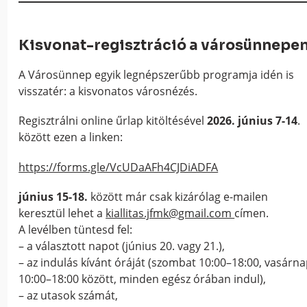
Kisvonat-regisztráció a városünnepe
A Városünnep egyik legnépszerűbb programja idén is
visszatér: a kisvonatos városnézés.
Regisztrálni online űrlap kitöltésével
2026. június 7-14
.
között ezen a linken:
https://forms.gle/VcUDaAFh4CJDiADFA
június 15-18.
között már csak kizárólag e-mailen
keresztül lehet a
kiallitas.jfmk@gmail.com
címen.
A levélben tüntesd fel:
– a választott napot (június 20. vagy 21.),
– az indulás kívánt óráját (szombat 10:00–18:00, vasárn
10:00–18:00 között, minden egész órában indul),
– az utasok számát,