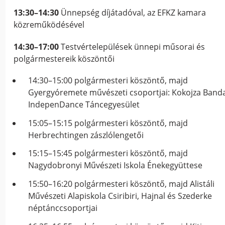
13:30–14:30
Ünnepség díjátadóval, az EFKZ kamara
közreműködésével
14:30–17:00
Testvértelepülések ünnepi műsorai és
polgármestereik köszöntői
14:30–15:00 polgármesteri köszöntő, majd
Gyergyóremete művészeti csoportjai: Kokojza Banda
IndepenDance Táncegyesület
15:05–15:15 polgármesteri köszöntő, majd
Herbrechtingen zászlólengetői
15:15–15:45 polgármesteri köszöntő, majd
Nagydobronyi Művészeti Iskola Énekegyüttese
15:50–16:20 polgármesteri köszöntő, majd Alistáli
Művészeti Alapiskola Csiribiri, Hajnal és Szederke
néptánccsoportjai