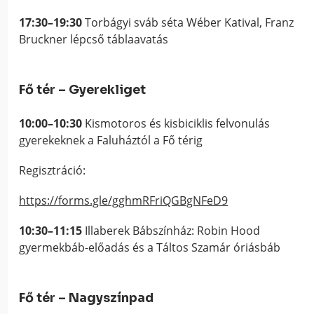
17:30–19:30
Torbágyi sváb séta Wéber Katival, Franz
Bruckner lépcső táblaavatás
Fő tér – Gyerekliget
10:00–10:30
Kismotoros és kisbiciklis felvonulás
gyerekeknek a Faluháztól a Fő térig
Regisztráció:
https://forms.gle/gghmRFriQGBgNFeD9
10:30–11:15
Illaberek Bábszínház: Robin Hood
gyermekbáb-előadás és a Táltos Szamár óriásbáb
Fő tér – Nagyszínpad