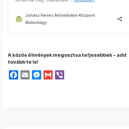
A közös élmények megosztva teljesebbek - add
tovább te is!
Facebook
Email
Messenger
Gmail
Viber