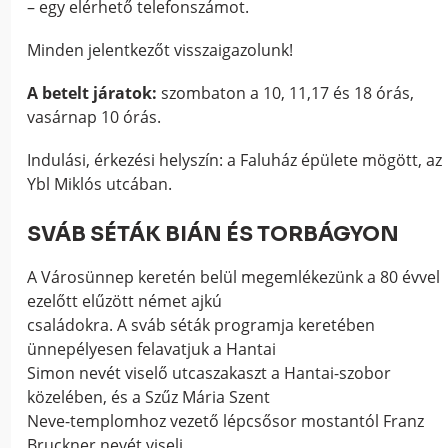
– egy elérhető telefonszámot.
Minden jelentkezőt visszaigazolunk!
A betelt járatok:
szombaton a 10, 11,17 és 18 órás,
vasárnap 10 órás.
Indulási, érkezési helyszín: a Faluház épülete mögött, az
Ybl Miklós utcában.
SVÁB SÉTÁK BIÁN ÉS TORBÁGYON
A Városünnep keretén belül megemlékezünk a 80 évvel
ezelőtt elűzött német ajkú
családokra. A sváb séták programja keretében
ünnepélyesen felavatjuk a Hantai
Simon nevét viselő utcaszakaszt a Hantai-szobor
közelében, és a Szűz Mária Szent
Neve-templomhoz vezető lépcsősor mostantól Franz
Bruckner nevét viseli.