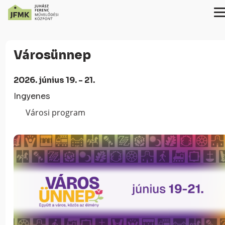
Skip
Ugrás
to
a
Városünnep
Content
navigációhoz
2026. június 19. - 21.
Ingyenes
Városi program