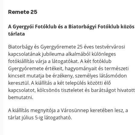
Remete 25
A Gyergyói Fotóklub és a Biatorbágyi Fotóklub közös
tárlata
Biatorbágy és Gyergyóremete 25 éves testvérvárosi
kapcsolatának jubileuma alkalmából különleges
fotókiállítás várja a látogatókat. A két fotóklub
Gyergyóremete értékeit, hagyományait és természeti
kincseit mutatja be érzékeny, személyes látásmódon
keresztül. A kiállítás a két település közötti élő
kapcsolatot, kölcsönös tiszteletet és barátságot hivatot
bemutatni.
A kiállítás megnyitója a Városünnep keretében lesz, a
tárlat július 5-ig látogatható.