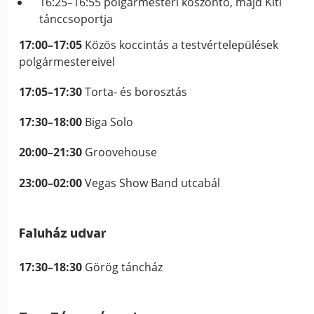
16:25–16:55 polgármesteri köszöntő, majd Kiti
tánccsoportja
17:00–17:05
Közös koccintás a testvértelepülések
polgármestereivel
17:05–17:30
Torta- és borosztás
17:30–18:00
Biga Solo
20:00–21:30
Groovehouse
23:00–02:00
Vegas Show Band utcabál
Faluház udvar
17:30–18:30
Görög táncház