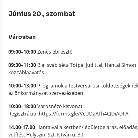
Június 20., szombat
Városban
09:00–10:00
Zenés ébresztő
09:30–11:30
Biai sváb séta Tótpál Judittal, Hantai Simon
köz táblaavatás
10:00–13:00
Programok a testvérvárosi küldöttségekne
az önkormányzat szervezésében
10:00–18:00
Városnéző kisvonat
Regisztráció:
https://forms.gle/VcUDaAFh4CJDiADFA
14.00-17.00
Hantaival a kertben/ épületbejárás, előadás
vetítés. Helyszín: Szt. István u. 30.