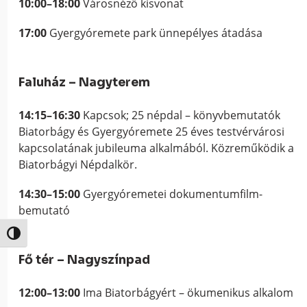
10:00–18:00
Városnéző kisvonat
17:00
Gyergyóremete park ünnepélyes átadása
Faluház – Nagyterem
14:15–16:30
Kapcsok; 25 népdal – könyvbemutatók
Biatorbágy és Gyergyóremete 25 éves testvérvárosi
kapcsolatának jubileuma alkalmából. Közreműködik a
Biatorbágyi Népdalkör.
14:30–15:00
Gyergyóremetei dokumentumfilm-
bemutató
Nagy kontraszt váltása
Fő tér – Nagyszínpad
12:00–13:00
Ima Biatorbágyért – ökumenikus alkalom