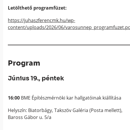
Letölthető programfüzet:
https://juhaszferencmk.hu/wp-
content/uploads/2026/06/varosunnep_programfuzet.pd
Program
Június 19., péntek
16:00
BME Építészmérnöki kar hallgatóinak kiállítása
Helyszín: Biatorbágy, Takszöv Galéria (Posta mellett),
Baross Gábor u. 5/a