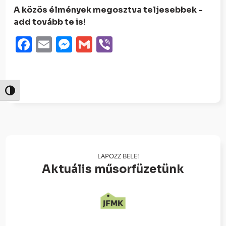
A közös élmények megosztva teljesebbek -
add tovább te is!
Facebook
Email
Messenger
Gmail
Viber
Nagy kontraszt váltása
LAPOZZ BELE!
Aktuális műsorfüzetünk