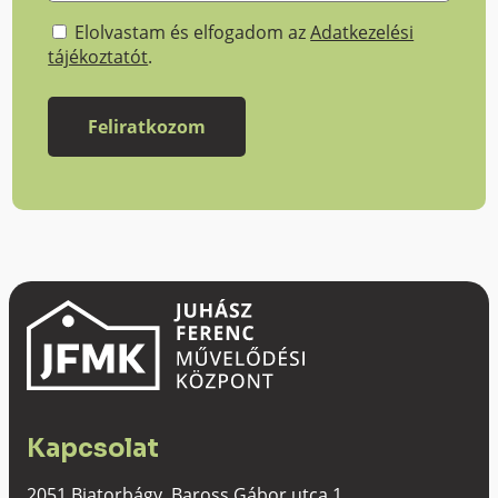
Elolvastam és elfogadom az
Adatkezelési
tájékoztatót
.
Kapcsolat
2051 Biatorbágy, Baross Gábor utca 1.