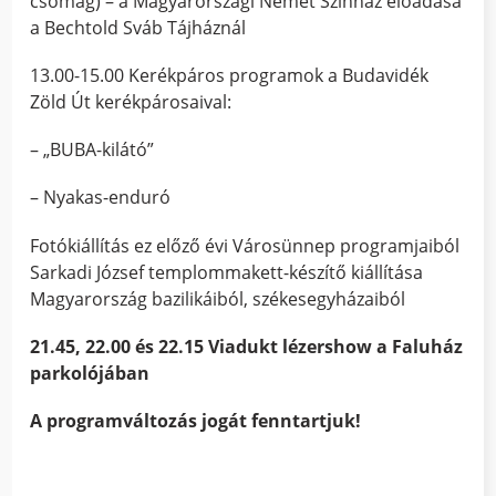
csomag) – a Magyarországi Német Színház előadása
a Bechtold Sváb Tájháznál
13.00-15.00 Kerékpáros programok a Budavidék
Zöld Út kerékpárosaival:
– „BUBA-kilátó”
– Nyakas-enduró
Fotókiállítás ez előző évi Városünnep programjaiból
Sarkadi József templommakett-készítő kiállítása
Magyarország bazilikáiból, székesegyházaiból
21.45, 22.00 és 22.15 Viadukt lézershow a Faluház
parkolójában
A programváltozás jogát fenntartjuk!