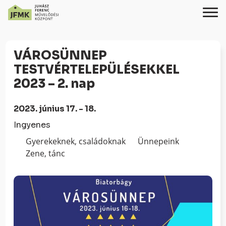
Skip
Ugrás
to
a
VÁROSÜNNEP
Content
navigációhoz
TESTVÉRTELEPÜLÉSEKKEL
2023 – 2. nap
2023. június 17. - 18.
Ingyenes
Gyerekeknek, családoknak
Ünnepeink
Zene, tánc