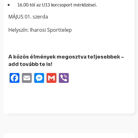
16.00-tól az U13 korcsoport mérkőzései.
MÁJUS 01. szerda
Helyszín: Iharosi Sporttelep
A közös élmények megosztva teljesebbek -
add tovább te is!
Facebook
Email
Messenger
Gmail
Viber