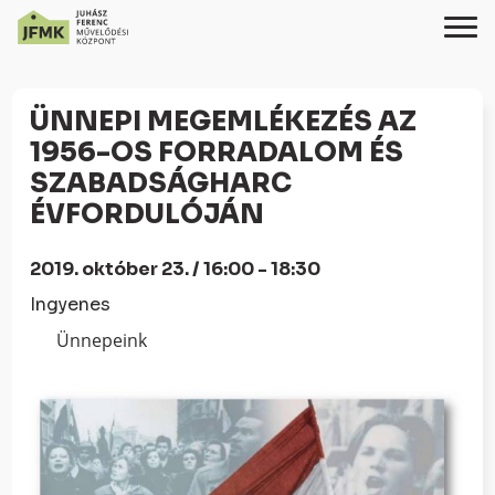
Skip
Ugrás
to
a
ÜNNEPI MEGEMLÉKEZÉS AZ
Content
navigációhoz
1956-OS FORRADALOM ÉS
SZABADSÁGHARC
ÉVFORDULÓJÁN
2019. október 23. / 16:00 - 18:30
Ingyenes
Ünnepeink