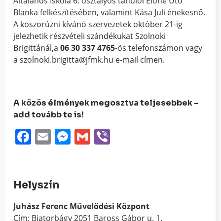
Általános Iskola 6. osztályos tanulói Élőné Ütő
Blanka felkészítésében, valamint Kása Juli énekesnő.
A koszorúzni kívánó szervezetek október 21-ig
jelezhetik részvételi szándékukat Szolnoki
Brigittánál,a
06 30 337 4765
-ös telefonszámon vagy
a szolnoki.brigitta@jfmk.hu e-mail címen.
A közös élmények megosztva teljesebbek -
add tovább te is!
Facebook
Email
Messenger
Gmail
Viber
Helyszín
Juhász Ferenc Művelődési Központ
Cím: Biatorbágy 2051 Baross Gábor u. 1.