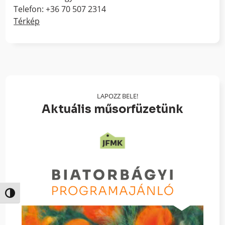
Telefon: +36 70 507 2314
Térkép
LAPOZZ BELE!
Aktuális műsorfüzetünk
Nagy kontraszt váltása