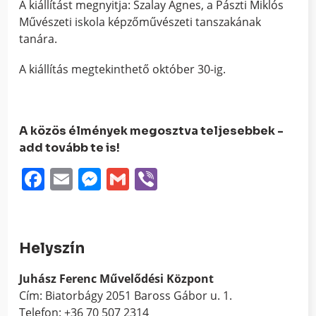
A kiállítást megnyitja: Szalay Ágnes, a Pászti Miklós
Művészeti iskola képzőművészeti tanszakának
tanára.
A kiállítás megtekinthető október 30-ig.
A közös élmények megosztva teljesebbek -
add tovább te is!
Facebook
Email
Messenger
Gmail
Viber
Helyszín
Juhász Ferenc Művelődési Központ
Cím: Biatorbágy 2051 Baross Gábor u. 1.
Telefon: +36 70 507 2314