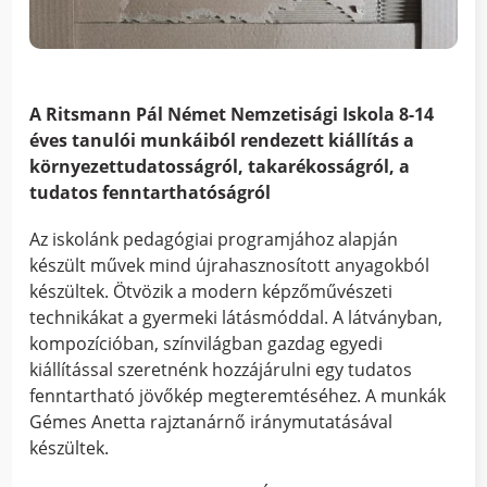
A Ritsmann Pál Német Nemzetisági Iskola 8-14
éves tanulói munkáiból rendezett kiállítás a
környezettudatosságról, takarékosságról, a
tudatos fenntarthatóságról
Az iskolánk pedagógiai programjához alapján
készült művek mind újrahasznosított anyagokból
készültek. Ötvözik a modern képzőművészeti
technikákat a gyermeki látásmóddal. A látványban,
kompozícióban, színvilágban gazdag egyedi
kiállítással szeretnénk hozzájárulni egy tudatos
fenntartható jövőkép megteremtéséhez. A munkák
Gémes Anetta rajztanárnő iránymutatásával
készültek.