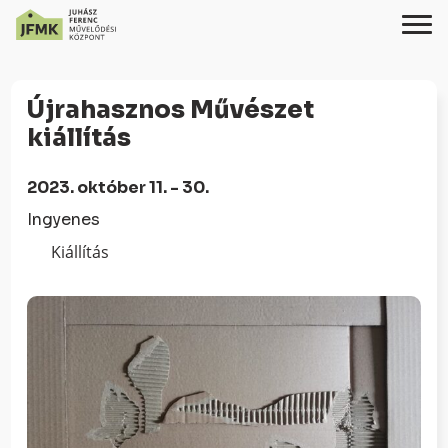
Skip
Ugrás
to
a
Újrahasznos Művészet
Content
navigációhoz
kiállítás
2023. október 11. - 30.
Ingyenes
Kiállítás