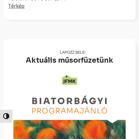
Térkép
LAPOZZ BELE!
Aktuális műsorfüzetünk
Nagy kontraszt váltása