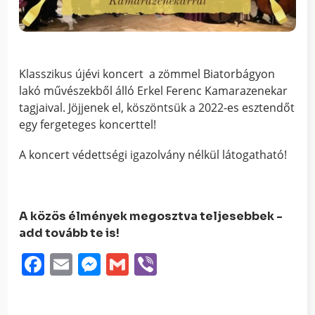
Klasszikus újévi koncert a zömmel Biatorbágyon
lakó művészekből álló Erkel Ferenc Kamarazenekar
tagjaival. Jöjjenek el, köszöntsük a 2022-es esztendőt
egy fergeteges koncerttel!
A koncert védettségi igazolvány nélkül látogatható!
A közös élmények megosztva teljesebbek -
add tovább te is!
Facebook
Email
Messenger
Gmail
Viber