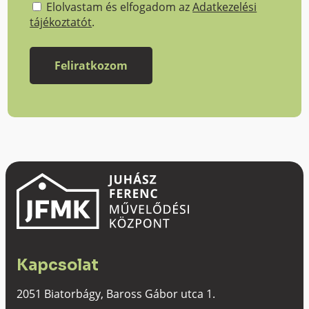
Elolvastam és elfogadom az
Adatkezelési
tájékoztatót
.
Kapcsolat
2051 Biatorbágy, Baross Gábor utca 1.