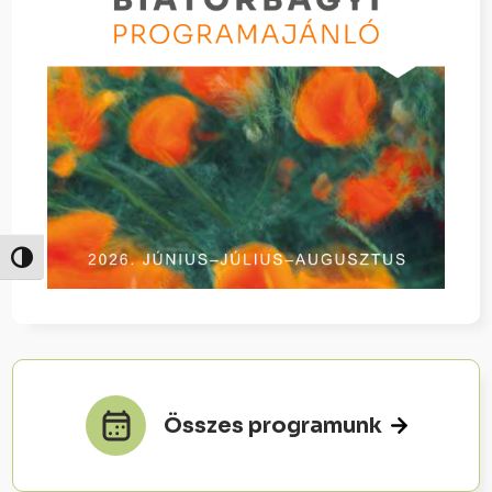
Nagy kontraszt váltása
Összes programunk