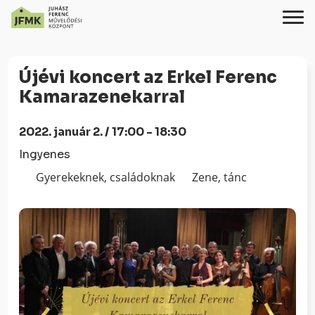
Skip
Ugrás
to
a
Újévi koncert az Erkel Ferenc
Content
navigációhoz
Kamarazenekarral
2022. január 2. / 17:00 - 18:30
Ingyenes
Gyerekeknek, családoknak
Zene, tánc