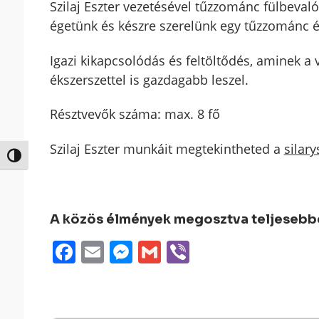
Szilaj Eszter vezetésével tűzzománc fülbevaló
égetünk és készre szerelünk egy tűzzománc é
Igazi kikapcsolódás és feltöltődés, aminek a
ékszerszettel is gazdagabb leszel.
Résztvevők száma: max. 8 fő
Szilaj Eszter munkáit megtekintheted a
silar
Nagy kontraszt váltása
A közös élmények megosztva teljesebbek
Facebook
Email
Messenger
Gmail
Viber