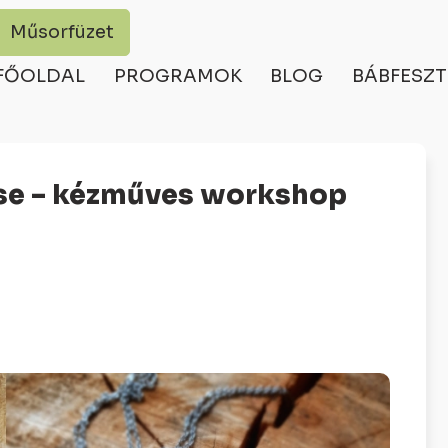
Műsorfüzet
FŐOLDAL
PROGRAMOK
BLOG
BÁBFESZT
ése – kézműves workshop