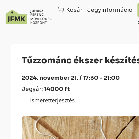
Kosár
Jegyinformáció
Skip
Ugrás
to
a
Content
navigációhoz
Tűzzománc ékszer készít
2024. november 21. / 17:30 - 21:00
Jegyár:
14000 Ft
Ismeretterjesztés