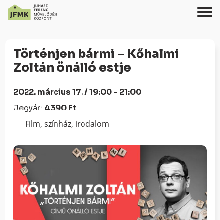
Skip
Ugrás
to
a
Történjen bármi – Kőhalmi
Content
navigációhoz
Zoltán önálló estje
2022. március 17. / 19:00 - 21:00
Jegyár:
4390 Ft
Film, színház, irodalom