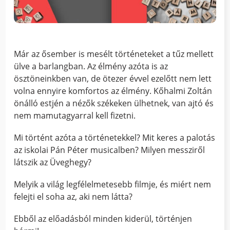
Már az ősember is mesélt történeteket a tűz mellett
ülve a barlangban. Az élmény azóta is az
ösztöneinkben van, de ötezer évvel ezelőtt nem lett
volna ennyire komfortos az élmény. Kőhalmi Zoltán
önálló estjén a nézők székeken ülhetnek, van ajtó és
nem mamutagyarral kell fizetni.
Mi történt azóta a történetekkel? Mit keres a palotás
az iskolai Pán Péter musicalben? Milyen messziről
látszik az Üveghegy?
Melyik a világ legfélelmetesebb filmje, és miért nem
felejti el soha az, aki nem látta?
Ebből az előadásból minden kiderül, történjen