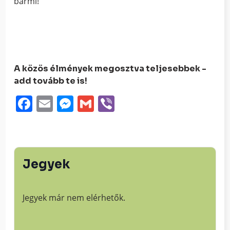
bármi!
A közös élmények megosztva teljesebbek -
add tovább te is!
Facebook
Email
Messenger
Gmail
Viber
Jegyek
Jegyek már nem elérhetők.