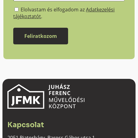
Elolvastam és elfogadom az
Adatkezelési
tájékoztatót
.
Kapcsolat
2051 Biatorbágy, Baross Gábor utca 1.