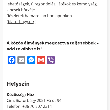
lehetőségek, újragondolás, játékok és komolyság.
kincsek börzéje…
Részletek hamarosan honlapunkon
(
biatorbagy.org
).
A közös élmények megosztva teljesebbek -
add tovább te is!
Facebook
Email
Messenger
Gmail
Viber
Helyszín
Közösségi Ház
Cím: Biatorbágy 2051 Fő út 94.
Telefon: +36 70 507 2314