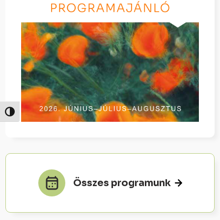
Nagy kontraszt váltása
Összes programunk