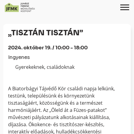
Skip
Ugrás
to
a
„TISZTÁN TISZTÁN”
Content
navigációhoz
2024. október 19. / 10:00 - 18:00
Ingyenes
Gyerekeknek, családoknak
A Biatorbágyi Tájvédő Kör családi napja lelkünk,
testünk, településünk és környezetünk
tisztaságáért, közösségünk és a természet
harmóniájáért. Az „Öleld át a Füzes-patakot”
művészeti pályázatunk alkotásainak kiállítása,
díjazása. Ökokence- és tisztítószer-készítés,
interaktív előadások, hulladékcsökkentési