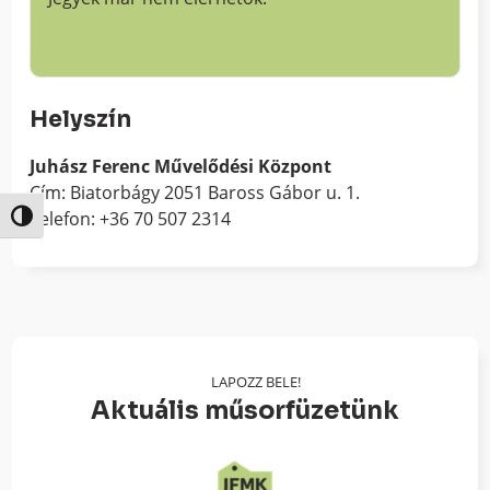
Helyszín
Juhász Ferenc Művelődési Központ
Cím: Biatorbágy 2051 Baross Gábor u. 1.
Telefon: +36 70 507 2314
Nagy kontraszt váltása
LAPOZZ BELE!
Aktuális műsorfüzetünk