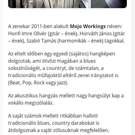
A zenekar 2011-ben alakult
Mojo Workings
néven:
Honfi Imre Olivér (gitár – ének), Horváth János (gitár
– ének), Szabó Tamás (harmonikák – ének) tagokkal.
Az eltelt időben egy egyedi (sajátos) hangképen
dolgoztak, ami ötvözi magában a blues
sokszínűségét, a countryt, de számtalan, a
tradicionális műfajoktól eltérő zenei irányzatot is
(Beat, Pop, Rock vagy jazz).
Az akusztikus hangzás mellett nagy hangsúlyt kap a
vokális megszólalás.
A saját számok mellett ritkábban hallott
tradicionális blues, country darabokat is
átdolgoznak a saját stílusuknak megfelelően.