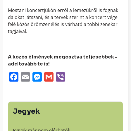
Mostani koncertjükön erről a lemezükről is fognak
dalokat játszani, és a tervek szerint a koncert vége
felé közös örömzenélés is várható a többi zenekar
tagjaival.
A közös élmények megosztva teljesebbek -
add tovább te is!
Facebook
Email
Messenger
Gmail
Viber
Jegyek
Jegyek már nem elérhetők.