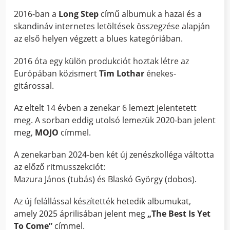
2016-ban a
Long Step
című albumuk a hazai és a
skandináv internetes letöltések összegzése alapján
az első helyen végzett a blues kategóriában.
2016 óta egy külön produkciót hoztak létre az
Európában közismert
Tim Lothar
énekes-
gitárossal.
Az eltelt 14 évben a zenekar 6 lemezt jelentetett
meg. A sorban eddig utolsó lemezük 2020-ban jelent
meg,
MOJO
címmel.
A zenekarban 2024-ben két új zenészkolléga váltotta
az előző ritmusszekciót:
Mazura János (tubás) és Blaskó György (dobos).
Az új felállással készítették hetedik albumukat,
amely 2025 áprilisában jelent meg
„The Best Is Yet
To Come”
címmel.