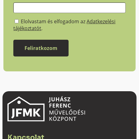
Elolvastam és elfogadom az
Adatkezelési
tájékoztatót
.
Kapcsolat