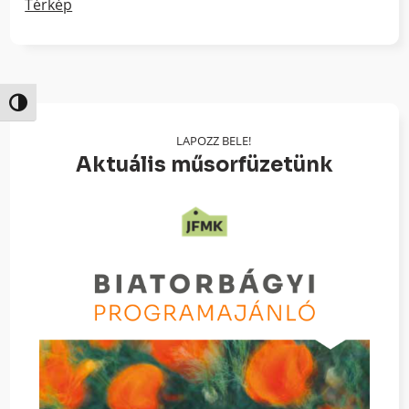
Térkép
Nagy kontraszt váltása
LAPOZZ BELE!
Aktuális műsorfüzetünk