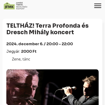
Skip
Ugrás
to
a
TELTHÁZ! Terra Profonda és
Content
navigációhoz
Dresch Mihály koncert
2024. december 6. / 20:00 - 22:00
Jegyár:
2000 Ft
Zene, tánc