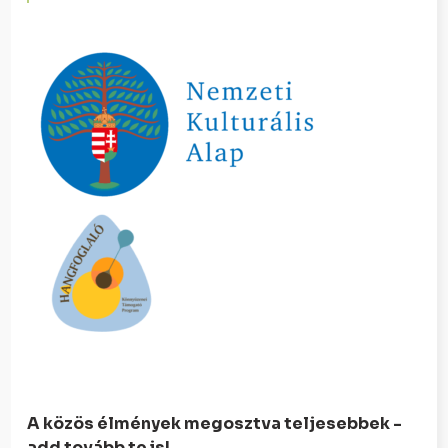
A közös élmények megosztva teljesebbek -
add tovább te is!