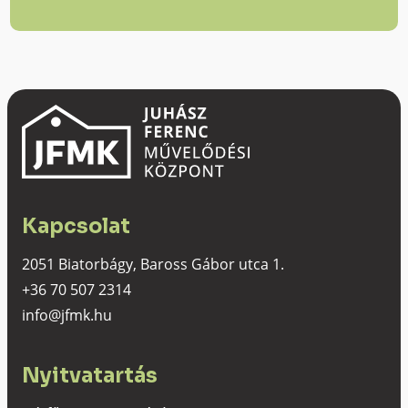
Kapcsolat
2051 Biatorbágy, Baross Gábor utca 1.
+36 70 507 2314
info@jfmk.hu
Nyitvatartás