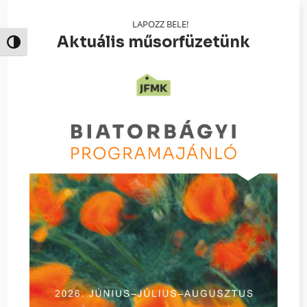
LAPOZZ BELE!
Aktuális műsorfüzetünk
Nagy kontraszt váltása