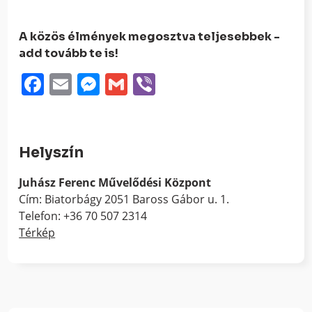
A közös élmények megosztva teljesebbek -
add tovább te is!
Facebook
Email
Messenger
Gmail
Viber
Helyszín
Juhász Ferenc Művelődési Központ
Cím: Biatorbágy 2051 Baross Gábor u. 1.
Telefon: +36 70 507 2314
Térkép