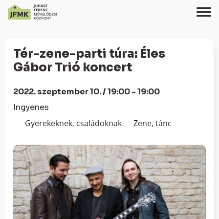
Skip
Ugrás
to
a
Tér-zene-parti túra: Éles
Content
navigációhoz
Gábor Trió koncert
2022. szeptember 10. / 19:00 - 19:00
Ingyenes
Gyerekeknek, családoknak
Zene, tánc