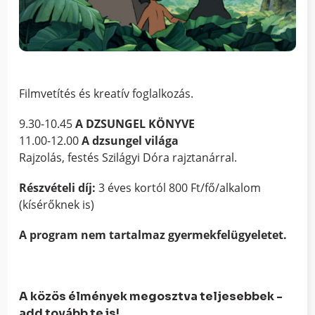
Filmvetítés és kreatív foglalkozás.
9.30-10.45
A DZSUNGEL KÖNYVE
11.00-12.00
A dzsungel világa
Rajzolás, festés Szilágyi Dóra rajztanárral.
Részvételi díj:
3 éves kortól 800 Ft/fő/alkalom
(kísérőknek is)
A program nem tartalmaz gyermekfelügyeletet.
A közös élmények megosztva teljesebbek -
add tovább te is!