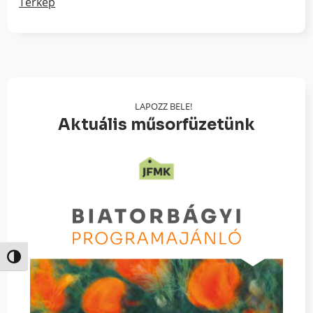
Térkép
LAPOZZ BELE!
Aktuális műsorfüzetünk
Nagy kontraszt váltása