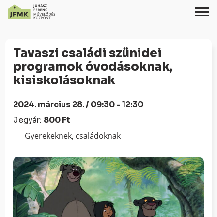
Skip
Ugrás
to
a
Tavaszi családi szünidei
Content
navigációhoz
programok óvodásoknak,
kisiskolásoknak
2024. március 28. / 09:30 - 12:30
Jegyár:
800 Ft
Gyerekeknek, családoknak