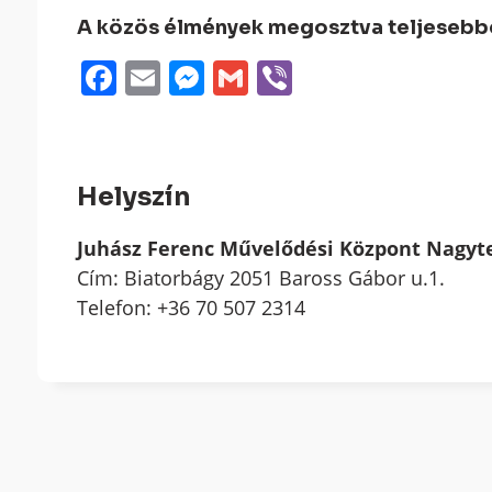
A közös élmények megosztva teljesebbek
Facebook
Email
Messenger
Gmail
Viber
Helyszín
Juhász Ferenc Művelődési Központ Nagy
Cím: Biatorbágy 2051 Baross Gábor u.1.
Telefon: +36 70 507 2314