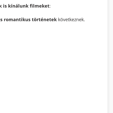
 is kínálunk filmeket
:
és romantikus történetek
következnek.