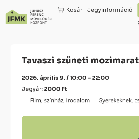
Kosár
Jegyinformáció
Skip
Ugrás
to
a
Content
navigációhoz
Tavaszi szüneti mozimara
2026. április 9. / 10:00 - 22:00
Jegyár:
2000 Ft
Film, színház, irodalom
Gyerekeknek, c