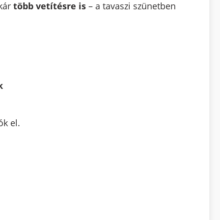
akár
több vetítésre is
– a tavaszi szünetben
k
k el.