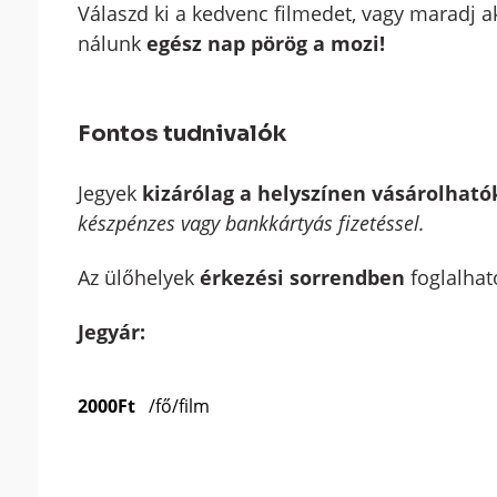
Válaszd ki a kedvenc filmedet, vagy maradj 
nálunk
egész nap pörög a mozi!
Fontos tudnivalók
Jegyek
kizárólag a helyszínen vásárolható
készpénzes vagy bankkártyás fizetéssel.
Az ülőhelyek
érkezési sorrendben
foglalható
Jegyár:
2000Ft
/fő/film