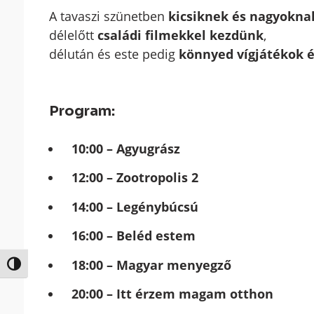
A tavaszi szünetben
kicsiknek és nagyoknak
délelőtt
családi filmekkel kezdünk
,
délután és este pedig
könnyed vígjátékok 
Program:
10:00 – Agyugrász
12:00 – Zootropolis 2
14:00 – Legénybúcsú
16:00 – Beléd estem
18:00 – Magyar menyegző
Nagy kontraszt váltása
20:00 – Itt érzem magam otthon