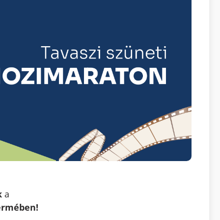
k
a
ermében!