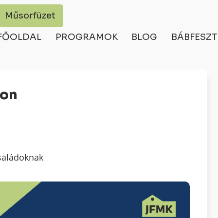
Műsorfüzet
FŐOLDAL
PROGRAMOK
BLOG
BÁBFESZT
ton
saládoknak